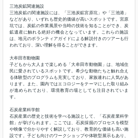
三池炭鉱関連施設
三池炭鉱の関連施設には、「三池炭鉱宮原坑」や「三池港」
などがあり、いずれも歴史的価値が高いスポットです。宮原
坑では、炭鉱の作業風景や当時の技術を知ることができ、炭
鉱遺産に触れる絶好の機会となっています。これらの施設
は、地元のボランティアガイドによる解説付きのツアーも行
われており、深い理解を得ることができます。
大牟田市動物園
子どもから大人まで楽しめる「大牟田市動物園」は、地域住
民に愛されているスポットです。希少な動物たちと触れ合え
る体験型のプログラムも充実しており、家族連れに人気があ
ります。また、園内ではエコロジーをテーマにした取り組み
が進められており、環境教育の場としても注目されていま
す。
石炭産業科学館
石炭産業の歴史と技術を学べる施設として、「石炭産業科学
館」が挙げられます。ここでは、石炭採掘のプロセスを模型
や映像で分かりやすく解説しており、教育的な価値も高い施
設です。子ども向けのワークショップや体験型展示もあり、