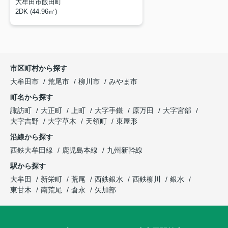
大牟田市飯田町
2DK (44.96㎡)
市区町村から探す
大牟田市
荒尾市
柳川市
みやま市
町名から探す
諏訪町
大正町
上町
大字手鎌
原万田
大字宮部
大字吉野
大字草木
天領町
東屋形
沿線から探す
西鉄大牟田線
鹿児島本線
九州新幹線
駅から探す
大牟田
新栄町
荒尾
西鉄銀水
西鉄柳川
銀水
東甘木
南荒尾
倉永
矢加部