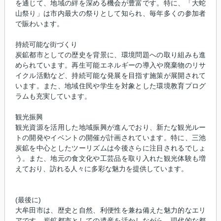
を通じて、地域の絆を深める機会が豊富です。特に、「大蛇
山祭り」は市内最大の祭りとして知られ、毎年多くの参加者
で賑わいます。
持続可能な街づくり
炭鉱都市としての歴史を背景に、環境問題への取り組みも進
められています。再生可能エネルギーの導入や廃棄物のリサ
イクル活動など、持続可能な発展を目指す施策が展開されて
います。また、地域住民や学生を対象とした環境教育プログ
ラムも充実しています。
観光振興
観光資源を活用した地域振興が進んでおり、新たな観光ルー
トの開発やイベントの開催が計画されています。特に、三池
炭鉱を中心としたツーリズムは今後さらに注目されるでしょ
う。また、地元の食文化や工芸品を取り入れた観光体験も増
えており、訪れる人々に多彩な魅力を提供しています。
(最後に)
大牟田市は、歴史と自然、利便性を兼ね備えた魅力的なエリ
アです。炭鉱都市としての遺産を活かしながら、現代的な都