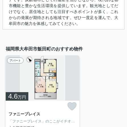
市機能と豊かな生活環境を提供しています。観光地としてだ
けでなく、居住地としても注目すべきポイントが多く、これ
からの発展が期待される地域です。ぜひ一度足を運んで、大
牟田市の魅力を体感してみてください。
福岡県大牟田市飯田町のおすすめ物件
アパート
4.6
万円
ファニープレイス
「ファニープレイス」のここがイチオシ。知らない人が来た時でも玄関を開ける必要がなくなるTVインターホンを備えております。洗濯物を外干しできない日でも、この物件の浴室乾燥機を使えば、生乾きの臭いの心配なく浴室内に洗濯物が干せます。エイブルネットワーク大牟田駅前店で住まいをじっくりお探しになりませんか。納得のいく住まい探しを行いましょう。わたくしどもがお手伝い致します。