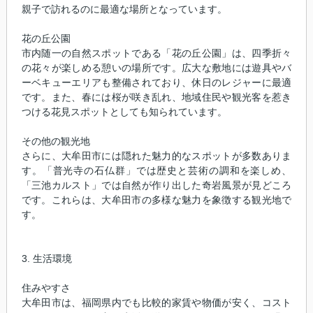
親子で訪れるのに最適な場所となっています。
花の丘公園
市内随一の自然スポットである「花の丘公園」は、四季折々
の花々が楽しめる憩いの場所です。広大な敷地には遊具やバ
ーベキューエリアも整備されており、休日のレジャーに最適
です。また、春には桜が咲き乱れ、地域住民や観光客を惹き
つける花見スポットとしても知られています。
その他の観光地
さらに、大牟田市には隠れた魅力的なスポットが多数ありま
す。「普光寺の石仏群」では歴史と芸術の調和を楽しめ、
「三池カルスト」では自然が作り出した奇岩風景が見どころ
です。これらは、大牟田市の多様な魅力を象徴する観光地で
す。
3. 生活環境
住みやすさ
大牟田市は、福岡県内でも比較的家賃や物価が安く、コスト