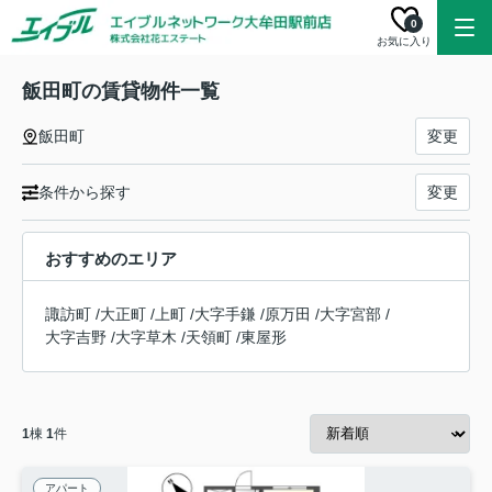
0
お気に入り
飯田町の賃貸物件一覧
飯田町
変更
条件から探す
変更
おすすめのエリア
諏訪町
/
大正町
/
上町
/
大字手鎌
/
原万田
/
大字宮部
/
大字吉野
/
大字草木
/
天領町
/
東屋形
1
棟
1
件
アパート