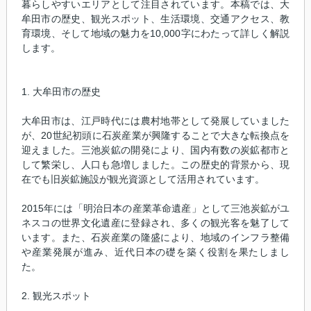
暮らしやすいエリアとして注目されています。本稿では、大
牟田市の歴史、観光スポット、生活環境、交通アクセス、教
育環境、そして地域の魅力を10,000字にわたって詳しく解説
します。
1. 大牟田市の歴史
大牟田市は、江戸時代には農村地帯として発展していました
が、20世紀初頭に石炭産業が興隆することで大きな転換点を
迎えました。三池炭鉱の開発により、国内有数の炭鉱都市と
して繁栄し、人口も急増しました。この歴史的背景から、現
在でも旧炭鉱施設が観光資源として活用されています。
2015年には「明治日本の産業革命遺産」として三池炭鉱がユ
ネスコの世界文化遺産に登録され、多くの観光客を魅了して
います。また、石炭産業の隆盛により、地域のインフラ整備
や産業発展が進み、近代日本の礎を築く役割を果たしまし
た。
2. 観光スポット