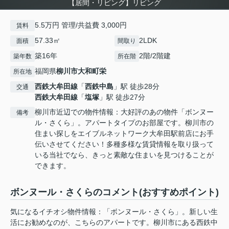
【居間・リビング】リビング
5.5万円 管理/共益費 3,000円
賃料
57.33㎡
2LDK
面積
間取り
築16年
2階/2階建
築年数
所在階
福岡県
柳川市
大和町栄
所在地
西鉄大牟田線
「
西鉄中島
」駅 徒歩28分
交通
西鉄大牟田線
「
塩塚
」駅 徒歩27分
柳川市近辺での物件情報：大好評のあの物件「ボンヌー
備考
ル・さくら」。アパートタイプのお部屋です。柳川市の
住まい探しをエイブルネットワーク大牟田駅前店にお手
伝いさせてください！多種多様な賃貸情報を取り扱って
いる当社でなら、きっと素敵な住まいを見つけることが
できます。
ボンヌール・さくらのコメント(おすすめポイント)
気になるイチオシ物件情報：「ボンヌール・さくら」。新しい生
活にお勧めなのが、こちらのアパートです。柳川市にある西鉄中