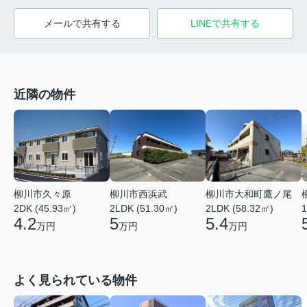
メールで共有する
LINEで共有する
近隣の物件
柳川市久々原
柳川市西浜武
柳川市大和町鷹ノ尾
2DK (45.93㎡)
2LDK (51.30㎡)
2LDK (58.32㎡)
1
4.2
5
5.4
万円
万円
万円
よく見られている物件