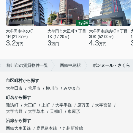
大牟田市中友町
大牟田市大正町１丁目
大牟田市諏訪町２丁目
1R (21.87㎡)
1K (17.20㎡)
3DK (52.00㎡)
1
3.2
3
4.3
万円
万円
万円
柳川市の賃貸物件一覧
西鉄中島駅
ボンヌール・さくら
市区町村から探す
大牟田市
荒尾市
柳川市
みやま市
町名から探す
諏訪町
大正町
上町
大字手鎌
原万田
大字宮部
大字吉野
大字草木
天領町
東屋形
沿線から探す
西鉄大牟田線
鹿児島本線
九州新幹線