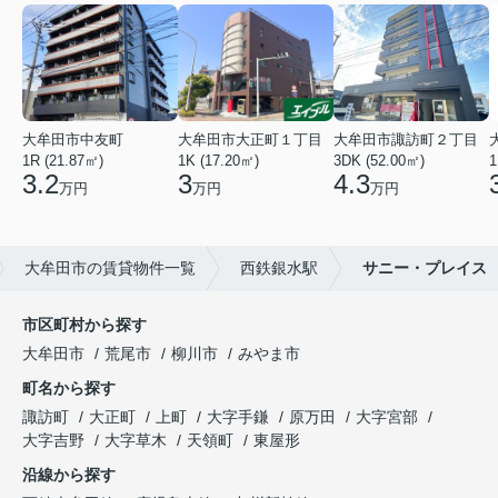
大牟田市中友町
大牟田市大正町１丁目
大牟田市諏訪町２丁目
1R (21.87㎡)
1K (17.20㎡)
3DK (52.00㎡)
1
3.2
3
4.3
万円
万円
万円
大牟田市の賃貸物件一覧
西鉄銀水駅
サニー・プレイス
市区町村から探す
大牟田市
荒尾市
柳川市
みやま市
町名から探す
諏訪町
大正町
上町
大字手鎌
原万田
大字宮部
大字吉野
大字草木
天領町
東屋形
沿線から探す