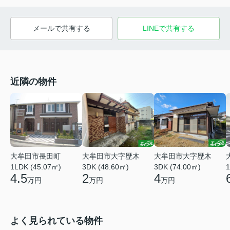
メールで共有する
LINEで共有する
近隣の物件
大牟田市大字歴木
大牟田市長田町
大牟田市大字歴木
3DK (74.00㎡)
1LDK (45.07㎡)
1
3DK (48.60㎡)
4
4.5
2
万円
万円
万円
よく見られている物件