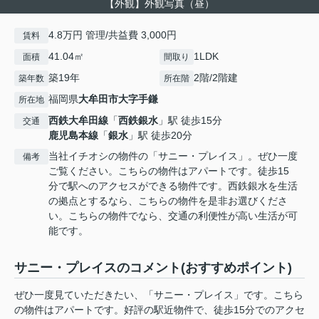
【外観】外観写真（昼）
4.8万円 管理/共益費 3,000円
賃料
41.04㎡
1LDK
面積
間取り
築19年
2階/2階建
築年数
所在階
福岡県
大牟田市
大字手鎌
所在地
西鉄大牟田線
「
西鉄銀水
」駅 徒歩15分
交通
鹿児島本線
「
銀水
」駅 徒歩20分
当社イチオシの物件の「サニー・プレイス」。ぜひ一度
備考
ご覧ください。こちらの物件はアパートです。徒歩15
分で駅へのアクセスができる物件です。西鉄銀水を生活
の拠点とするなら、こちらの物件を是非お選びくださ
い。こちらの物件でなら、交通の利便性が高い生活が可
能です。
サニー・プレイスのコメント(おすすめポイント)
ぜひ一度見ていただきたい、「サニー・プレイス」です。こちら
の物件はアパートです。好評の駅近物件で、徒歩15分でのアクセ