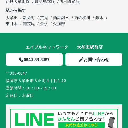
西鉄大牟田線
鹿児島本線
九州新幹線
駅から探す
大牟田
新栄町
荒尾
西鉄銀水
西鉄柳川
銀水
東甘木
南荒尾
倉永
矢加部
エイブルネットワーク 大牟田駅前店
0944-88-8487
お問い合わせ
〒836-0047
福岡県大牟田市大正町４丁目1-10
営業時間：
10：00～19：00
定休日：
水曜日