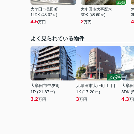
大牟田市長田町
大牟田市大字歴木
1LDK (45.07㎡)
3DK (48.60㎡)
3
4.5
2
4
万円
万円
よく見られている物件
大牟田市中友町
大牟田市大正町１丁目
大牟田
1R (21.87㎡)
1K (17.20㎡)
3DK (
3.2
3
4.3
万円
万円
万