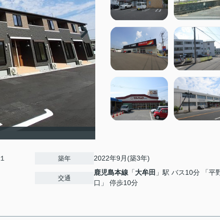
１
2022年9月(築3年)
築年
鹿児島本線
「
大牟田
」駅 バス10分 「平
交通
口」 停歩10分