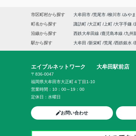
市区町村から探す
大牟田市
荒尾市
柳川市
みやま
町名から探す
諏訪町
大正町
上町
大字手鎌
沿線から探す
西鉄大牟田線
鹿児島本線
九州
駅から探す
大牟田
新栄町
荒尾
西鉄銀水
エイブルネットワーク 大牟田駅前店
〒836-0047
福岡県大牟田市大正町４丁目1-10
営業時間：
10：00～19：00
定休日：
水曜日
お問い合わせ