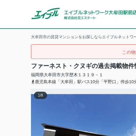
大牟田市の賃貸マンションをお探しならエイブルネットワー
この物
ファーネスト・クヌギの過去掲載物件
福岡県
大牟田市
大字歴木
１３１９－１
鹿児島本線「大牟田」駅バス10分「平野口」停歩10
1
/
8