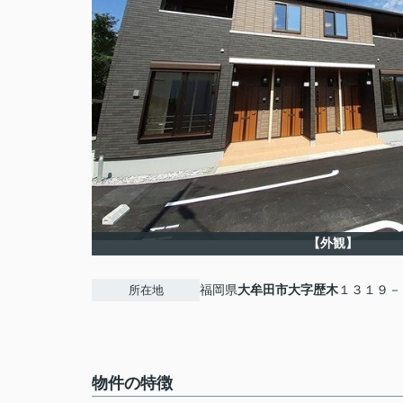
【外観】
福岡県
大牟田市
大字歴木
１３１９－
所在地
物件の特徴