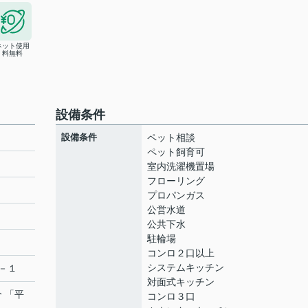
ネット使用
料無料
設備条件
設備条件
ペット相談
ペット飼育可
室内洗濯機置場
フローリング
プロパンガス
公営水道
公共下水
駐輪場
コンロ２口以上
システムキッチン
－１
対面式キッチン
分 「平
コンロ３口