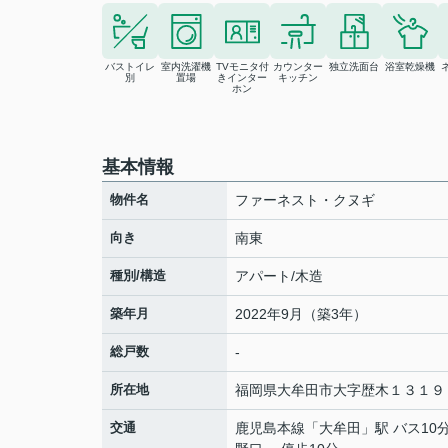
バストイレ
室内洗濯機
TVモニタ付
カウンター
独立洗面台
浴室乾燥機
別
置場
きインター
キッチン
ホン
基本情報
物件名
ファーネスト・クヌギ
向き
南東
種別/構造
アパート/木造
築年月
2022年9月（築3年）
総戸数
-
所在地
福岡県
大牟田市
大字歴木
１３１９
交通
鹿児島本線
「
大牟田
」駅 バス10