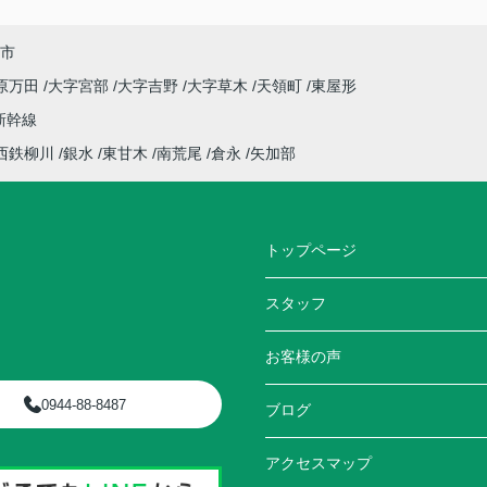
市
原万田
大字宮部
大字吉野
大字草木
天領町
東屋形
新幹線
西鉄柳川
銀水
東甘木
南荒尾
倉永
矢加部
トップページ
スタッフ
お客様の声
0944-88-8487
ブログ
アクセスマップ