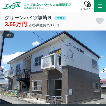
0
お気に入り
グリーンハイツ塚崎Ｂ
空室1
3.55万円
管理/共益費 2,000円
1
/
19