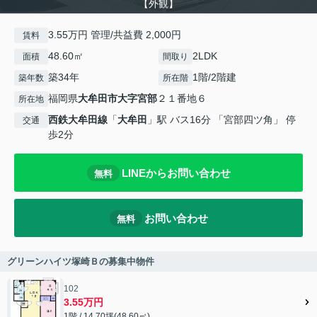
【外観】
3.55万円 管理/共益費 2,000円
賃料
48.60㎡
2LDK
面積
間取り
築34年
1階/2階建
築年数
所在階
福岡県
大牟田市
大字宮部
２１番地６
所在地
西鉄大牟田線
「
大牟田
」駅 バス16分 「宮部四ツ角」 停
交通
歩2分
LINEからお問い合わせ
無料
お問い合わせ
無料
グリーンハイツ塚崎Ｂの募集中物件
102
3.55万円
1階 / 14.70坪(48.60㎡)