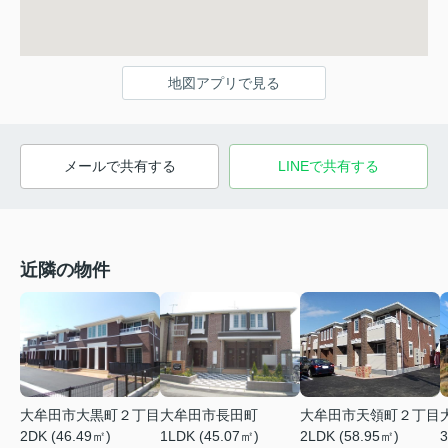
地図アプリで見る
メールで共有する
LINEで共有する
近隣の物件
大牟田市大黒町２丁目
大牟田市長田町
大牟田市天領町２丁目
3
2DK (46.49㎡)
1LDK (45.07㎡)
2LDK (58.95㎡)