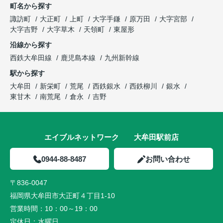
町名から探す
諏訪町
大正町
上町
大字手鎌
原万田
大字宮部
大字吉野
大字草木
天領町
東屋形
沿線から探す
西鉄大牟田線
鹿児島本線
九州新幹線
駅から探す
大牟田
新栄町
荒尾
西鉄銀水
西鉄柳川
銀水
東甘木
南荒尾
倉永
吉野
エイブルネットワーク 大牟田駅前店
0944-88-8487
お問い合わせ
〒836-0047
福岡県大牟田市大正町４丁目1-10
営業時間：
10：00～19：00
定休日：
水曜日