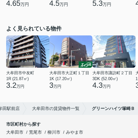
4.65
4.5
5.3
万円
万円
万円
よく見られている物件
大牟田市中友町
大牟田市大正町１丁目
大牟田市諏訪町２丁目
1R (21.87㎡)
1K (17.20㎡)
3DK (52.00㎡)
1
3.2
3
4.3
万円
万円
万円
牟田駅前店
大牟田市の賃貸物件一覧
グリーンハイツ塚崎Ｂ
市区町村から探す
大牟田市
荒尾市
柳川市
みやま市