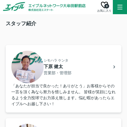
0
お気に入り
スタッフ紹介
シモハラ ケンタ
下原 健太
営業部・管理部
「あなたが担当で良かった！ありがとう」お客様からその
一言を頂く為なら努力を惜しみません。 皆様が笑顔になれ
るよう全力投球でお力添え致します。悩む暇があったらエ
イブルへお越し下さい！