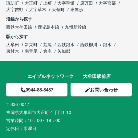
諏訪町
大正町
上町
大字手鎌
原万田
大字宮部
大字吉野
大字草木
天領町
東屋形
沿線から探す
西鉄大牟田線
鹿児島本線
九州新幹線
駅から探す
大牟田
新栄町
荒尾
西鉄銀水
西鉄柳川
銀水
東甘木
南荒尾
倉永
矢加部
エイブルネットワーク 大牟田駅前店
0944-88-8487
お問い合わせ
〒836-0047
福岡県大牟田市大正町４丁目1-10
営業時間：
10：00～19：00
定休日：
水曜日