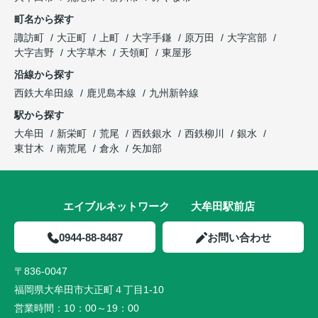
町名から探す
諏訪町
大正町
上町
大字手鎌
原万田
大字宮部
大字吉野
大字草木
天領町
東屋形
沿線から探す
西鉄大牟田線
鹿児島本線
九州新幹線
駅から探す
大牟田
新栄町
荒尾
西鉄銀水
西鉄柳川
銀水
東甘木
南荒尾
倉永
矢加部
エイブルネットワーク 大牟田駅前店
0944-88-8487
お問い合わせ
〒836-0047
福岡県大牟田市大正町４丁目1-10
営業時間：
10：00～19：00