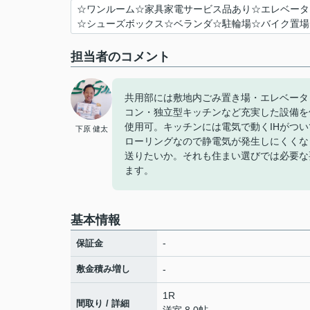
☆ワンルーム☆家具家電サービス品あり☆エレベータ
☆シューズボックス☆ベランダ☆駐輪場☆バイク置場
担当者のコメント
共用部には敷地内ごみ置き場・エレベータ
コン・独立型キッチンなど充実した設備を
使用可。キッチンには電気で動くIHがつ
下原 健太
ローリングなので静電気が発生しにくくな
送りたいか。それも住まい選びでは必要な
ます。
基本情報
-
保証金
敷金積み増し
-
1R
間取り / 詳細