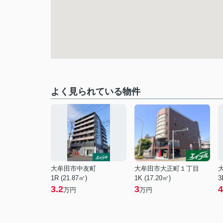
よく見られている物件
大牟田市中友町
大牟田市大正町１丁目
1R (21.87㎡)
1K (17.20㎡)
3
3.2
3
4
万円
万円