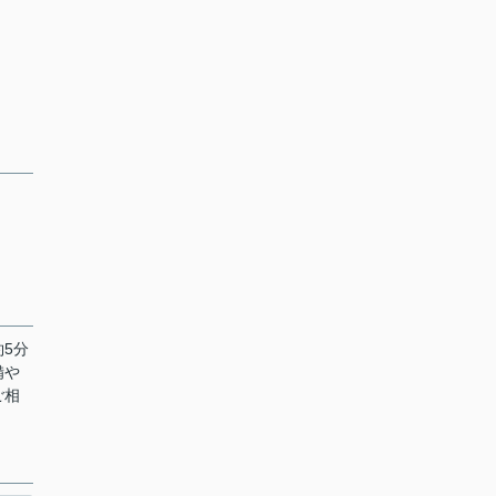
5分
備や
ご相