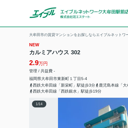
大牟田市の賃貸マンションをお探しならエイブルネットワー
NEW
カルミアハウス 302
2.9
万円
管理 / 共益費 -
福岡県
大牟田市
東新町
１丁目5-4
西鉄大牟田線「新栄町」駅徒歩3分
鹿児島本線「大
西鉄大牟田線「西鉄銀水」駅徒歩19分
1
/
14