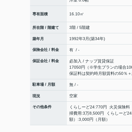
洋室 8.0帖
16.10㎡
専有面積
3階 / 5階建
所在階 / 階建て
1992年3月(築34年)
築年月
保険会社 / 料金
有 / -
保証会社 / 料金
必加入 / ナップ賃貸保証
17050円（※学生プランの場合10
保証料は契約時月額賃料の50％＋
駐車場 / 月額
無 / -
空家
現況
その他条件
くらしーど24:770円 火災保険料（
掃費用:3万8,500円 くらしーど
額）:3,000円（月額）