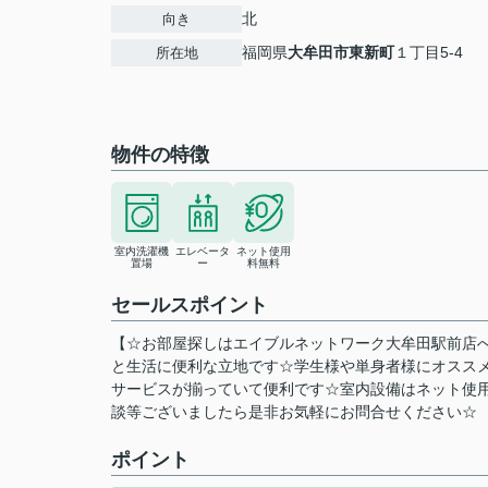
北
向き
福岡県
大牟田市
東新町
１丁目5-4
所在地
物件の特徴
室内洗濯機
エレベータ
ネット使用
置場
ー
料無料
セールスポイント
【☆お部屋探しはエイブルネットワーク大牟田駅前店
と生活に便利な立地です☆学生様や単身者様にオスス
サービスが揃っていて便利です☆室内設備はネット使
談等ございましたら是非お気軽にお問合せください☆
ポイント