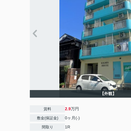
【外観】
2.9
万円
賃料
0ヶ月(-)
敷金(保証金)
1R
間取り