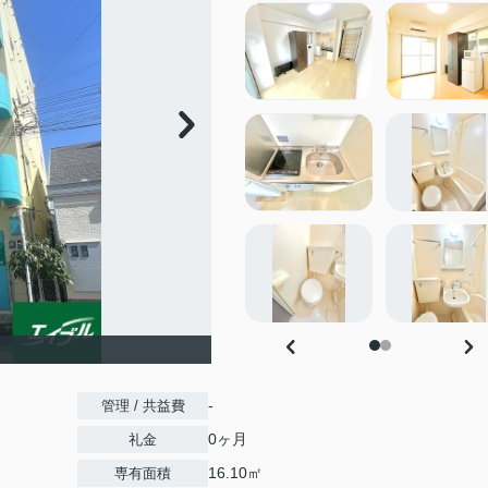
-
管理 / 共益費
0ヶ月
礼金
16.10㎡
専有面積