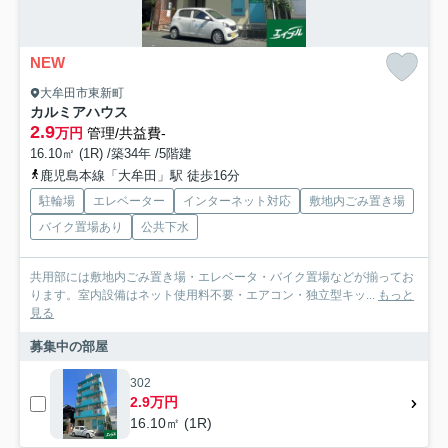
NEW
大牟田市東新町
カルミアハウス
2.9
万円
管理/共益費-
16.10㎡ (1R) /築34年 /5階建
鹿児島本線「大牟田」駅 徒歩16分
駐輪場
エレベーター
インターネット対応
敷地内ごみ置き場
バイク置場あり
公共下水
共用部には敷地内ごみ置き場・エレベータ・バイク置場などが揃ってお
ります。室内設備はネット使用料不要・エアコン・独立型キッ...
もっと
見る
募集中の部屋
302
2.9万円
16.10㎡ (1R)