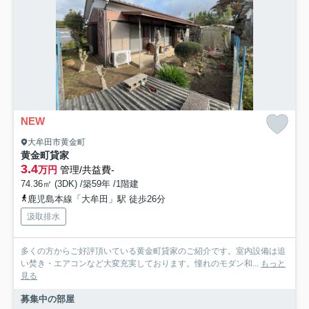
NEW
大牟田市黄金町
黄金町貸家
3.4
万円
管理/共益費-
74.36㎡ (3DK) /築59年 /1階建
鹿児島本線「大牟田」駅 徒歩26分
汲取排水
多くの方からご好評頂いている黄金町貸家のご紹介です。室内設備は追
い焚き・エアコンなど大変充実しております。憧れのモダン和...
もっと
見る
募集中の部屋