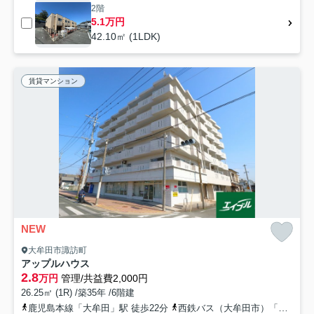
2階
5.1万円
42.10㎡ (1LDK)
賃貸マンション
NEW
大牟田市諏訪町
アップルハウス
2.8
万円
管理/共益費2,000円
26.25㎡ (1R) /築35年 /6階建
鹿児島本線「大牟田」駅 徒歩22分
西鉄バス（大牟田市）「天領町一丁目」バス停下車 徒歩3分