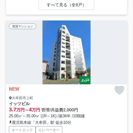
すべて見る（全8戸）
賃貸マンション
NEW
大牟田市上町
イッツビル
3.7
4
万円～
万円
管理/共益費2,000円
25.00㎡～35.00㎡ (1R～1K) /築36年 /10階建
鹿児島本線「大牟田」駅 徒歩10分
オートロック
エレベーター