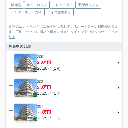
駐輪場
オートロック
エレベーター
宅配ボックス
インターネット対応
バイク置場あり
建物のエントランスには安全性に優れているオートロック機能がありま
す。宅配ボックスに届いた荷物は好きなタイミングで取り出せ...
もっと
見る
募集中の部屋
208
2.8万円
26.25㎡ (1R)
303
2.8万円
26.25㎡ (1R)
307
2.8万円
26.25㎡ (1R)