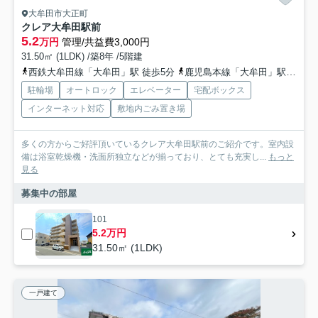
大牟田市大正町
クレア大牟田駅前
5.2
万円
管理/共益費3,000円
31.50㎡ (1LDK) /築8年 /5階建
西鉄大牟田線「大牟田」駅 徒歩5分
鹿児島本線「大牟田」駅 徒歩13分
駐輪場
オートロック
エレベーター
宅配ボックス
インターネット対応
敷地内ごみ置き場
多くの方からご好評頂いているクレア大牟田駅前のご紹介です。室内設
備は浴室乾燥機・洗面所独立などが揃っており、とても充実し...
もっと
見る
募集中の部屋
101
5.2万円
31.50㎡ (1LDK)
一戸建て