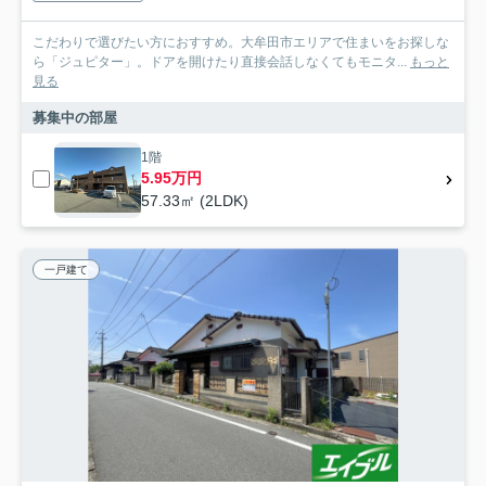
こだわりで選びたい方におすすめ。大牟田市エリアで住まいをお探しな
ら「ジュピター」。ドアを開けたり直接会話しなくてもモニタ...
もっと
見る
募集中の部屋
1階
5.95万円
57.33㎡ (2LDK)
一戸建て