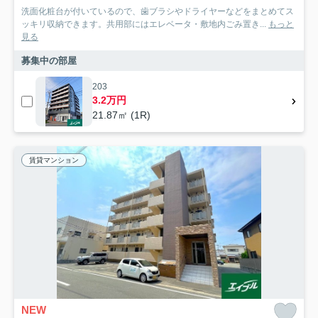
洗面化粧台が付いているので、歯ブラシやドライヤーなどをまとめてス
ッキリ収納できます。共用部にはエレベータ・敷地内ごみ置き...
もっと
見る
募集中の部屋
203
3.2万円
21.87㎡ (1R)
賃貸マンション
NEW