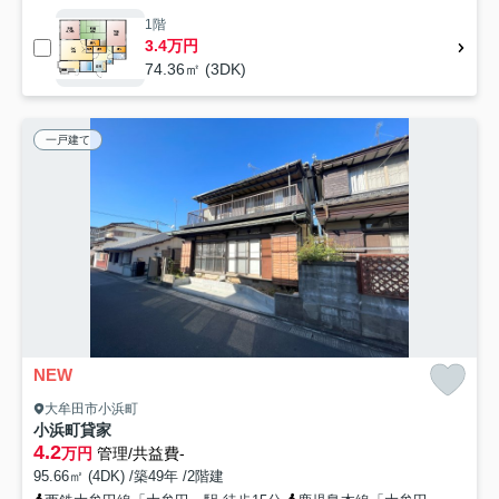
1階
3.4万円
74.36㎡ (3DK)
一戸建て
NEW
大牟田市小浜町
小浜町貸家
4.2
万円
管理/共益費-
95.66㎡ (4DK) /築49年 /2階建