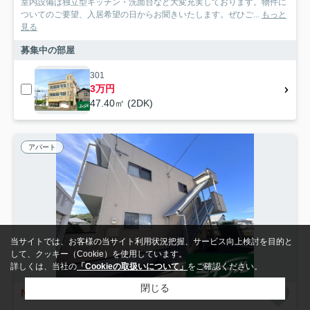
室内設備は独立型キッチン・洗面台など大変充実しております。物件に
ついてのご要望、入居希望の日からお聞きいたします。ぜひご...
もっと
見る
募集中の部屋
301
3万円
47.40㎡ (2DK)
アパート
当サイトでは、お客様の当サイト利用状況把握、サービス向上検討を目的と
して、クッキー（Cookie）を使用しています。
詳しくは、当社の
「Cookieの取扱いについて」
をご確認ください。
閉じる
NEW