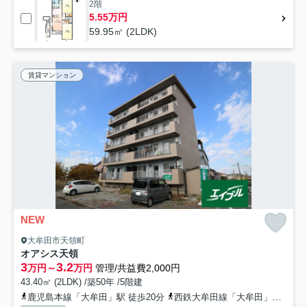
2階
5.55万円
59.95㎡ (2LDK)
賃貸マンション
NEW
大牟田市天領町
オアシス天領
3
3.2
万円～
万円
管理/共益費2,000円
43.40㎡ (2LDK) /築50年 /5階建
鹿児島本線「大牟田」駅 徒歩20分
西鉄大牟田線「大牟田」駅 徒歩20分