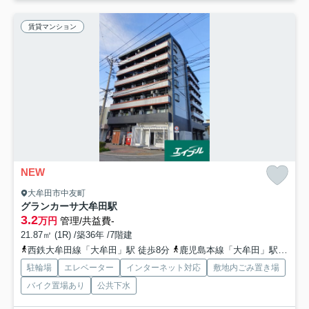
賃貸マンション
NEW
大牟田市中友町
グランカーサ大牟田駅
3.2
万円
管理/共益費-
21.87㎡ (1R) /築36年 /7階建
西鉄大牟田線「大牟田」駅 徒歩8分
鹿児島本線「大牟田」駅 徒歩11分
駐輪場
エレベーター
インターネット対応
敷地内ごみ置き場
バイク置場あり
公共下水