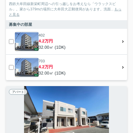
西鉄大牟田線新栄町周辺への引っ越しをお考えなら「ウラックスビ
ル」。家から379mの場所に大牟田大正郵便局があります。洗面...
もっ
と見る
募集中の部屋
402
4.2万円
32.00㎡ (1DK)
703
4.2万円
32.00㎡ (1DK)
アパート