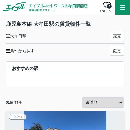
0
お気に入り
鹿児島本線 大牟田駅の賃貸物件一覧
大牟田駅
変更
条件から探す
変更
おすすめの駅
61
棟
99
件
アパート