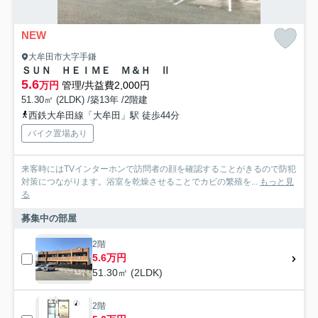
NEW
大牟田市大字手鎌
ＳＵＮ ＨＥＩＭＥ Ｍ＆Ｈ Ⅱ
5.6
万円
管理/共益費2,000円
51.30㎡ (2LDK) /築13年 /2階建
西鉄大牟田線「大牟田」駅 徒歩44分
バイク置場あり
来客時にはTVインターホンで訪問者の顔を確認することがきるので防犯
対策につながります。浴室を乾燥させることでカビの繁殖を...
もっと見
る
募集中の部屋
2階
5.6万円
51.30㎡ (2LDK)
2階