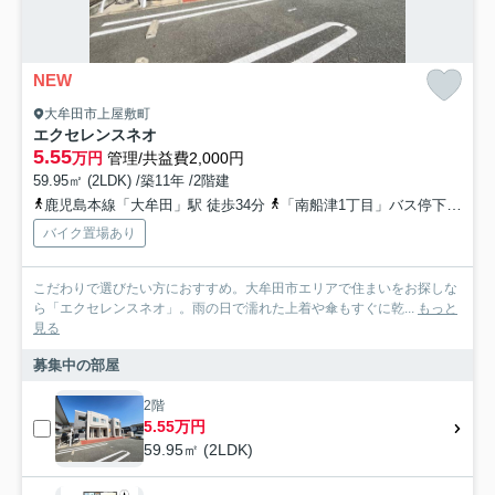
NEW
大牟田市上屋敷町
エクセレンスネオ
5.55
万円
管理/共益費2,000円
59.95㎡ (2LDK) /築11年 /2階建
鹿児島本線「大牟田」駅 徒歩34分
「南船津1丁目」バス停下車 徒歩3分
バイク置場あり
こだわりで選びたい方におすすめ。大牟田市エリアで住まいをお探しな
ら「エクセレンスネオ」。雨の日で濡れた上着や傘もすぐに乾...
もっと
見る
募集中の部屋
2階
5.55万円
59.95㎡ (2LDK)