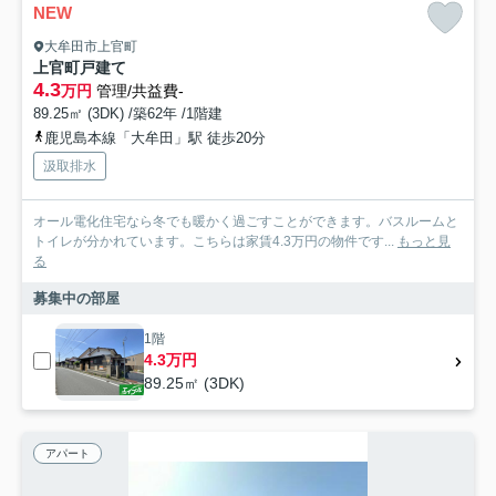
NEW
大牟田市上官町
上官町戸建て
4.3
万円
管理/共益費-
89.25㎡ (3DK) /築62年 /1階建
鹿児島本線「大牟田」駅 徒歩20分
汲取排水
オール電化住宅なら冬でも暖かく過ごすことができます。バスルームと
トイレが分かれています。こちらは家賃4.3万円の物件です...
もっと見
る
募集中の部屋
1階
4.3万円
89.25㎡ (3DK)
アパート