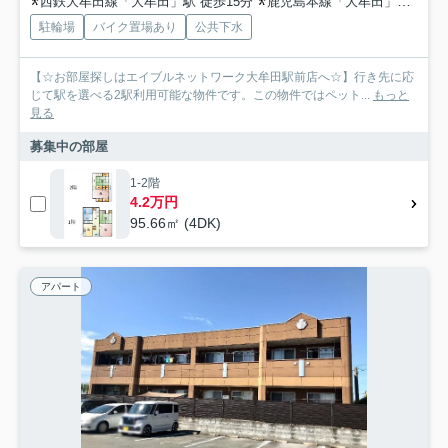
西鉄大牟田線「大牟田」駅 徒歩15分
鹿児島本線「大牟田」駅 徒歩15分
駐輪場
バイク置場あり
公共下水
【☆お部屋探しはエイブルネットワーク大牟田駅前店へ☆】行き先に応
じて駅を選べる2駅利用可能な物件です。この物件ではペット...
もっと
見る
募集中の部屋
1-2階
4.2万円
95.66㎡ (4DK)
アパート