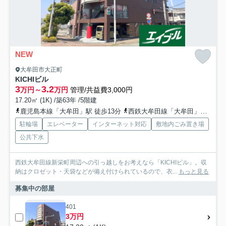
NEW
大牟田市大正町
KICHIビル
3
3.2
万円～
万円
管理/共益費3,000円
17.20㎡ (1K) /築63年 /5階建
鹿児島本線「大牟田」駅 徒歩13分
西鉄大牟田線「大牟田」駅 徒歩13分
駐輪場
エレベーター
インターネット対応
敷地内ごみ置き場
公共下水
西鉄大牟田線新栄町周辺への引っ越しをお考えなら「KICHIビル」。収
納はクロゼット・天袋などが備え付けられているので、衣...
もっと見る
募集中の部屋
401
3万円