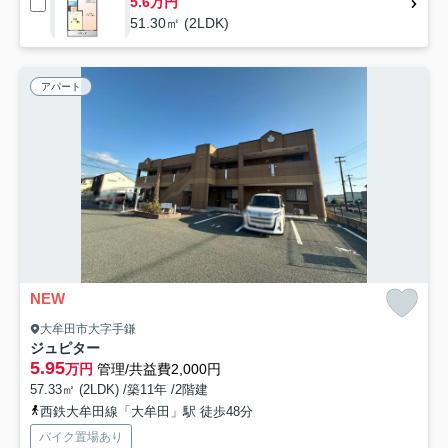
5.6万円
51.30㎡ (2LDK)
アパート
NEW
大牟田市大字手鎌
ジュピター
5.95
万円
管理/共益費2,000円
57.33㎡ (2LDK) /築11年 /2階建
西鉄大牟田線「大牟田」駅 徒歩48分
バイク置場あり