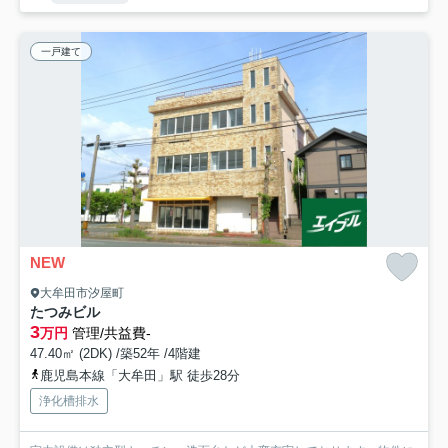
一戸建て
NEW
大牟田市汐屋町
たつみビル
3
万円
管理/共益費-
47.40㎡ (2DK) /築52年 /4階建
鹿児島本線「大牟田」駅 徒歩28分
浄化槽排水