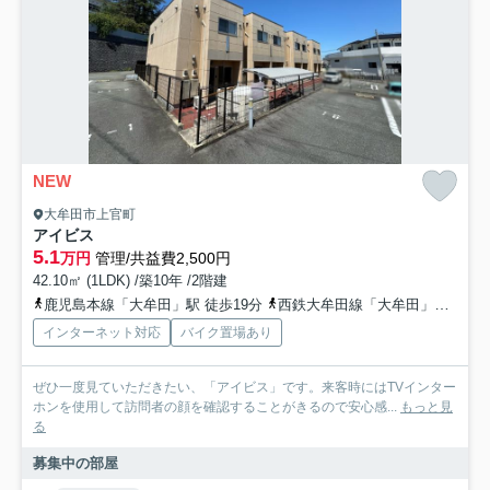
NEW
大牟田市上官町
アイビス
5.1
万円
管理/共益費2,500円
42.10㎡ (1LDK) /築10年 /2階建
鹿児島本線「大牟田」駅 徒歩19分
西鉄大牟田線「大牟田」駅 徒歩19分
インターネット対応
バイク置場あり
ぜひ一度見ていただきたい、「アイビス」です。来客時にはTVインター
ホンを使用して訪問者の顔を確認することがきるので安心感...
もっと見
る
募集中の部屋