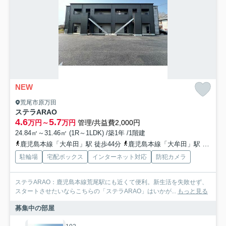
NEW
荒尾市原万田
ステラARAO
4.6
5.7
万円～
万円
管理/共益費2,000円
24.84㎡～31.46㎡ (1R～1LDK) /築1年 /1階建
鹿児島本線「大牟田」駅 徒歩44分
鹿児島本線「大牟田」駅 バス10分 西鉄バス「沖田（大牟田市）」 停歩16分
駐輪場
宅配ボックス
インターネット対応
防犯カメラ
ステラARAO：鹿児島本線荒尾駅にも近くて便利。新生活を失敗せず、
スタートさせたいならこちらの「ステラARAO」はいかが...
もっと見る
募集中の部屋