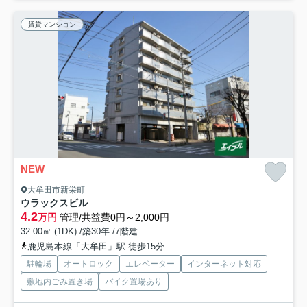
賃貸マンション
NEW
大牟田市新栄町
ウラックスビル
4.2
万円
管理/共益費0円～2,000円
32.00㎡ (1DK) /築30年 /7階建
鹿児島本線「大牟田」駅 徒歩15分
駐輪場
オートロック
エレベーター
インターネット対応
敷地内ごみ置き場
バイク置場あり