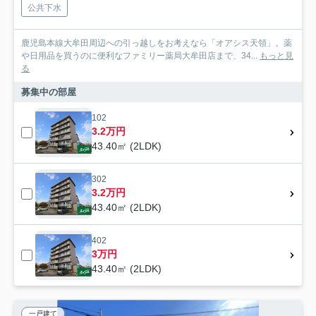
公共下水
鹿児島本線大牟田周辺への引っ越しをお考えなら「オアシス天領」。薬
や日用品を買うのに便利なファミリー薬局大牟田店まで、34...
もっと見
る
募集中の部屋
102
3.2万円
43.40㎡ (2LDK)
302
3.2万円
43.40㎡ (2LDK)
402
3万円
43.40㎡ (2LDK)
一戸建て