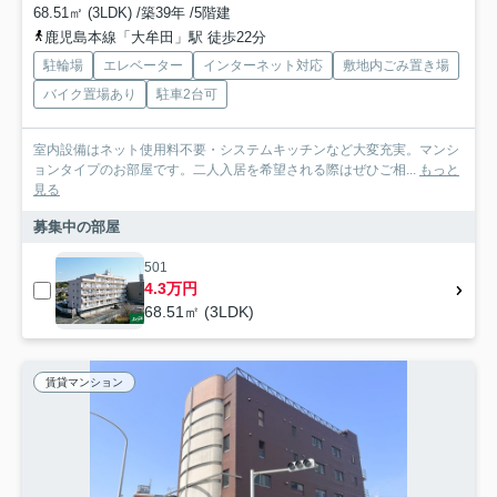
68.51㎡ (3LDK) /築39年 /5階建
鹿児島本線「大牟田」駅 徒歩22分
駐輪場
エレベーター
インターネット対応
敷地内ごみ置き場
バイク置場あり
駐車2台可
室内設備はネット使用料不要・システムキッチンなど大変充実。マンシ
ョンタイプのお部屋です。二人入居を希望される際はぜひご相...
もっと
見る
募集中の部屋
501
4.3万円
68.51㎡ (3LDK)
賃貸マンション