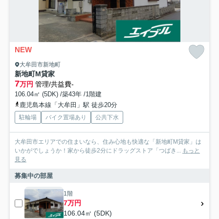
NEW
大牟田市新地町
新地町M貸家
7
万円
管理/共益費-
106.04㎡ (5DK) /築43年 /1階建
鹿児島本線「大牟田」駅 徒歩20分
駐輪場
バイク置場あり
公共下水
大牟田市エリアでの住まいなら、住み心地も快適な「新地町M貸家」は
いかがでしょうか！家から徒歩2分にドラッグストア「つばき...
もっと
見る
募集中の部屋
1階
7万円
106.04㎡ (5DK)