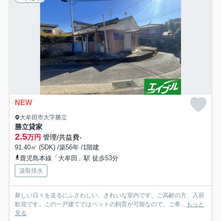
NEW
大牟田市大字勝立
勝立貸家
2.5
万円
管理/共益費-
91.40㎡ (5DK) /築56年 /1階建
鹿児島本線「大牟田」駅 徒歩53分
汲取排水
新しい日々を送るにふさわしい、きれいな室内です。ご高齢の方、入居
歓迎です。この一戸建てではペットの飼育が可能なので、ご希...
もっと
見る