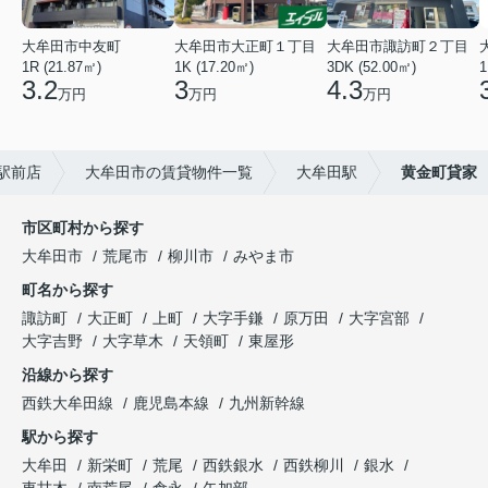
大牟田市中友町
大牟田市大正町１丁目
大牟田市諏訪町２丁目
1R (21.87㎡)
1K (17.20㎡)
3DK (52.00㎡)
1
3.2
3
4.3
万円
万円
万円
駅前店
大牟田市の賃貸物件一覧
大牟田駅
黄金町貸家
市区町村から探す
大牟田市
荒尾市
柳川市
みやま市
町名から探す
諏訪町
大正町
上町
大字手鎌
原万田
大字宮部
大字吉野
大字草木
天領町
東屋形
沿線から探す
西鉄大牟田線
鹿児島本線
九州新幹線
駅から探す
大牟田
新栄町
荒尾
西鉄銀水
西鉄柳川
銀水