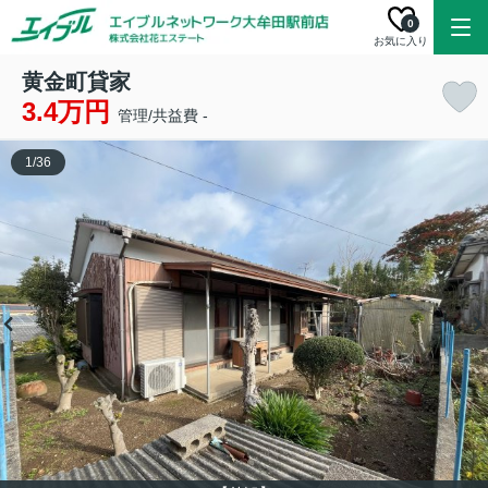
0
お気に入り
黄金町貸家
3.4万円
管理/共益費 -
1
/
36