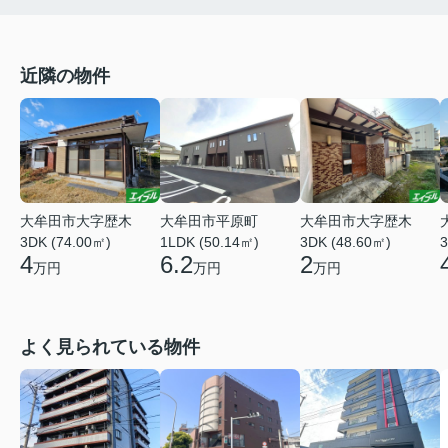
近隣の物件
大牟田市大字歴木
大牟田市平原町
大牟田市大字歴木
3DK (74.00㎡)
1LDK (50.14㎡)
3DK (48.60㎡)
3
4
6.2
2
万円
万円
万円
よく見られている物件