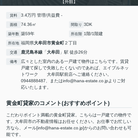
【外観】
3.4万円 管理/共益費 -
賃料
74.36㎡
3DK
面積
間取り
築59年
1階/1階建
築年数
所在階
福岡県
大牟田市
黄金町
２丁目
所在地
鹿児島本線
「
大牟田
」駅 徒歩26分
交通
広々とした室内のある一戸建て物件はこちらです。賃貸
備考
戸建て探しで失敗したくないのであれば、エイブルネッ
トワーク 大牟田駅前店へご連絡ください。
0944888487、またはinfo@hana-estate.co.jpよりご対
応いたします。
黄金町貸家のコメント(おすすめポイント)
こだわりポイント満載の黄金町貸家。こちらは一戸建ての物件で
す。大牟田市の不動産情報はお任せください。お仕事でお忙しい
方なら、メール[info@hana-estate.co.jp]からのお問い合わせも可
能です。