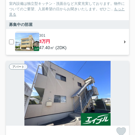
室内設備は独立型キッチン・洗面台など大変充実しております。物件に
ついてのご要望、入居希望の日からお聞きいたします。ぜひご...
もっと
見る
募集中の部屋
301
3万円
47.40㎡ (2DK)
アパート