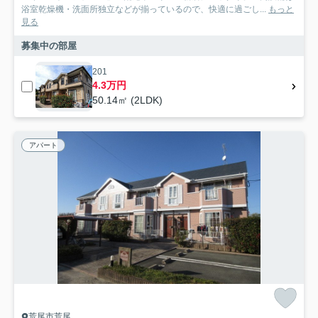
浴室乾燥機・洗面所独立などが揃っているので、快適に過ごし...
もっと
見る
募集中の部屋
201
4.3万円
50.14㎡ (2LDK)
アパート
荒尾市荒尾