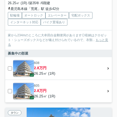
26.25㎡ (1R) /築35年 /6階建
鹿児島本線「荒尾」駅 徒歩42分
駐輪場
オートロック
エレベーター
宅配ボックス
インターネット対応
バイク置場あり
家から234mのところに大牟田白金郵便局があります◎収納はクロゼッ
ト・シューズボックスなどが備え付けられているので、衣類...
もっと見
る
募集中の部屋
608
2.8万円
26.25㎡ (1R)
605
2.8万円
26.25㎡ (1R)
タウン