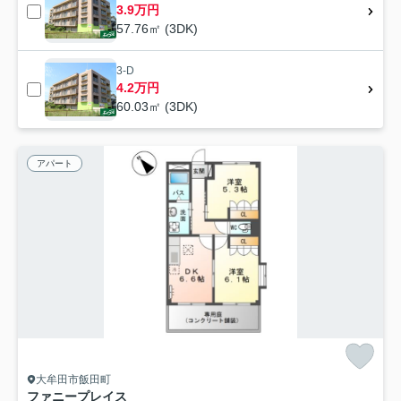
3.9万円
57.76㎡ (3DK)
3-D
4.2万円
60.03㎡ (3DK)
アパート
大牟田市飯田町
ファニープレイス