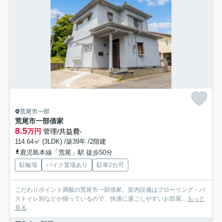
荒尾市一部
荒尾市一部借家
8.5
万円
管理/共益費-
114.64㎡ (3LDK) /築39年 /2階建
鹿児島本線「荒尾」駅 徒歩50分
駐輪場
バイク置場あり
駐車2台可
こだわりポイント満載の荒尾市一部借家。室内設備はフローリング・バ
ストイレ別などが揃っているので、快適に過ごしやすいお部屋...
もっと
見る