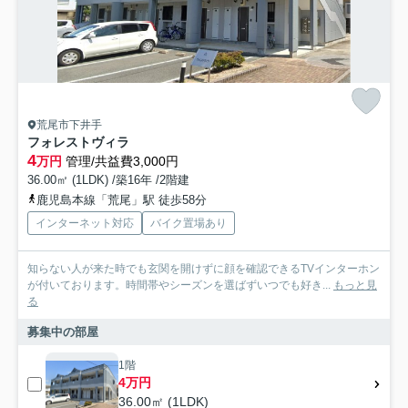
荒尾市下井手
フォレストヴィラ
4
万円
管理/共益費3,000円
36.00㎡ (1LDK) /築16年 /2階建
鹿児島本線「荒尾」駅 徒歩58分
インターネット対応
バイク置場あり
知らない人が来た時でも玄関を開けずに顔を確認できるTVインターホン
が付いております。時間帯やシーズンを選ばずいつでも好き...
もっと見
る
募集中の部屋
1階
4万円
36.00㎡ (1LDK)