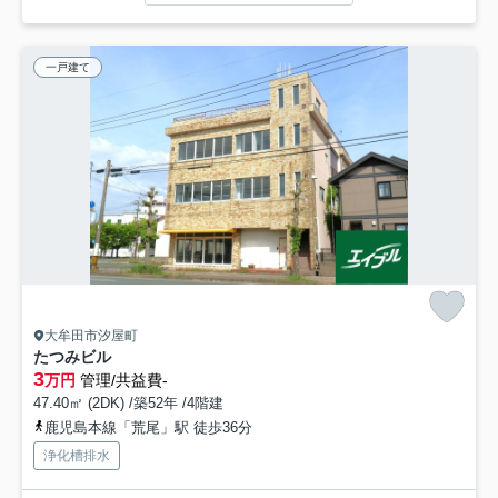
一戸建て
大牟田市汐屋町
たつみビル
3
万円
管理/共益費-
47.40㎡ (2DK) /築52年 /4階建
鹿児島本線「荒尾」駅 徒歩36分
浄化槽排水