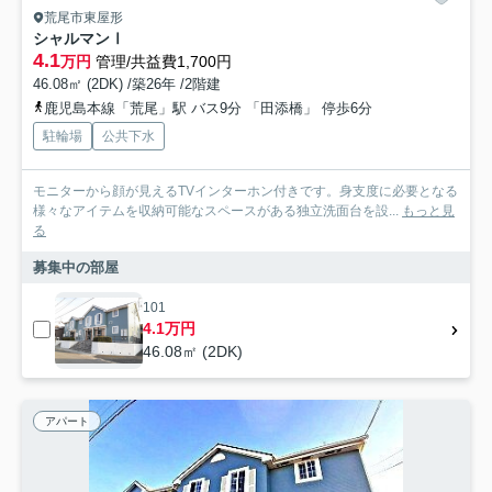
荒尾市東屋形
シャルマンⅠ
4.1
万円
管理/共益費1,700円
46.08㎡ (2DK) /築26年 /2階建
鹿児島本線「荒尾」駅 バス9分 「田添橋」 停歩6分
駐輪場
公共下水
モニターから顔が見えるTVインターホン付きです。身支度に必要となる
様々なアイテムを収納可能なスペースがある独立洗面台を設...
もっと見
る
募集中の部屋
101
4.1万円
46.08㎡ (2DK)
アパート