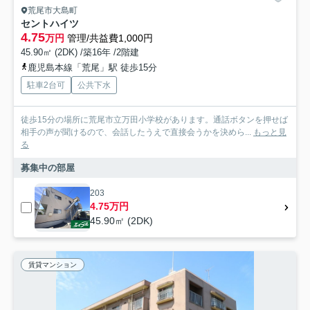
荒尾市大島町
セントハイツ
4.75
万円
管理/共益費1,000円
45.90㎡ (2DK) /築16年 /2階建
鹿児島本線「荒尾」駅 徒歩15分
駐車2台可
公共下水
徒歩15分の場所に荒尾市立万田小学校があります。通話ボタンを押せば
相手の声が聞けるので、会話したうえで直接会うかを決めら...
もっと見
る
募集中の部屋
203
4.75万円
45.90㎡ (2DK)
賃貸マンション