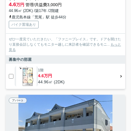
4.6
万円
管理/共益費3,000円
44.96㎡ (2DK) /築17年 /2階建
鹿児島本線「荒尾」駅 徒歩44分
バイク置場あり
ぜひ一度見ていただきたい、「ファニープレイス」です。ドアを開けた
り直接会話しなくてもモニター越しに来訪者を確認できるモニ...
もっと
見る
募集中の部屋
1階
4.6万円
44.96㎡ (2DK)
アパート