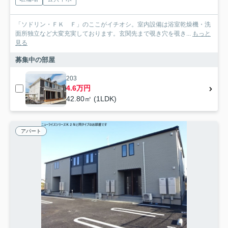
「ソドリン・ＦＫ Ｆ」のここがイチオシ。室内設備は浴室乾燥機・洗
面所独立など大変充実しております。玄関先まで覗き穴を覗き...
もっと
見る
募集中の部屋
203
4.6万円
42.80㎡ (1LDK)
アパート