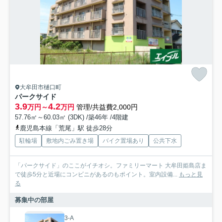
大牟田市樋口町
パークサイド
3.9
4.2
万円～
万円
管理/共益費2,000円
57.76㎡～60.03㎡ (3DK) /築46年 /4階建
鹿児島本線「荒尾」駅 徒歩28分
駐輪場
敷地内ごみ置き場
バイク置場あり
公共下水
「パークサイド」のここがイチオシ。ファミリーマート 大牟田姫島店ま
で徒歩5分と近場にコンビニがあるのもポイント。室内設備...
もっと見
る
募集中の部屋
3-A