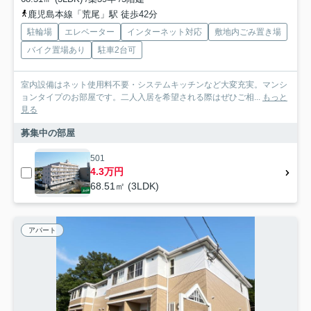
鹿児島本線「荒尾」駅 徒歩42分
駐輪場
エレベーター
インターネット対応
敷地内ごみ置き場
バイク置場あり
駐車2台可
室内設備はネット使用料不要・システムキッチンなど大変充実。マンシ
ョンタイプのお部屋です。二人入居を希望される際はぜひご相...
もっと
見る
募集中の部屋
501
4.3万円
68.51㎡ (3LDK)
アパート