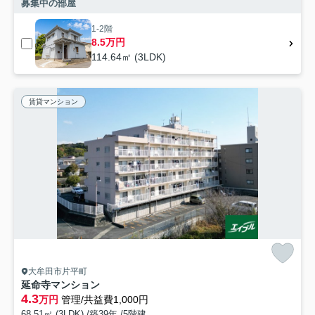
募集中の部屋
1-2階
8.5万円
114.64㎡ (3LDK)
賃貸マンション
大牟田市片平町
延命寺マンション
4.3
万円
管理/共益費1,000円
68.51㎡ (3LDK) /築39年 /5階建