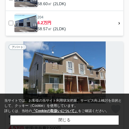
58.60㎡ (2LDK)
204
6.2万円
58.57㎡ (2LDK)
アパート
当サイトでは、お客様の当サイト利用状況把握、サービス向上検討を目的と
して、クッキー（Cookie）を使用しています。
詳しくは、当社の
「Cookieの取扱いについて」
をご確認ください。
荒尾市東屋形
閉じる
ノバ・グランツＡ
4.5
万円
管理/共益費2,500円