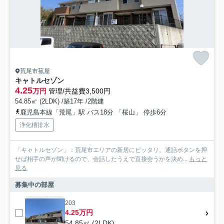
荒尾市菰屋
キャトルセゾン
4.25
万円
管理/共益費3,500円
54.85㎡ (2LDK) /築17年 /2階建
鹿児島本線「荒尾」駅 バス18分 「桜山」 停歩6分
浄化槽排水
「キャトルセゾン」：荒尾市エリアの新居にピッタリ。通話ボタンを押
せば相手の声が聞けるので、会話したうえで直接会うかを決め...
もっと
見る
募集中の部屋
203
4.25万円
54.85㎡ (2LDK)