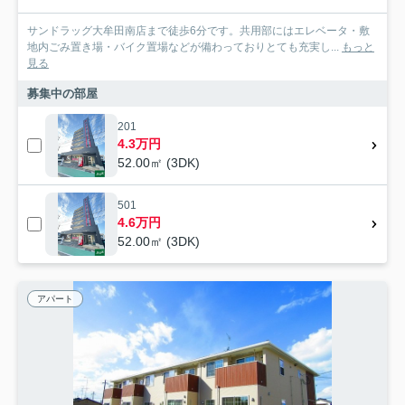
サンドラッグ大牟田南店まで徒歩6分です。共用部にはエレベータ・敷
地内ごみ置き場・バイク置場などが備わっておりとても充実し...
もっと
見る
募集中の部屋
201
4.3万円
52.00㎡ (3DK)
501
4.6万円
52.00㎡ (3DK)
アパート