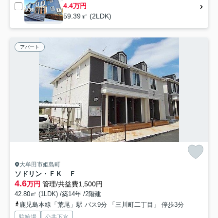
4.4万円
59.39㎡ (2LDK)
アパート
大牟田市姫島町
ソドリン・ＦＫ Ｆ
4.6
万円
管理/共益費1,500円
42.80㎡ (1LDK) /築14年 /2階建
鹿児島本線「荒尾」駅 バス9分 「三川町二丁目」 停歩3分
駐輪場
公共下水