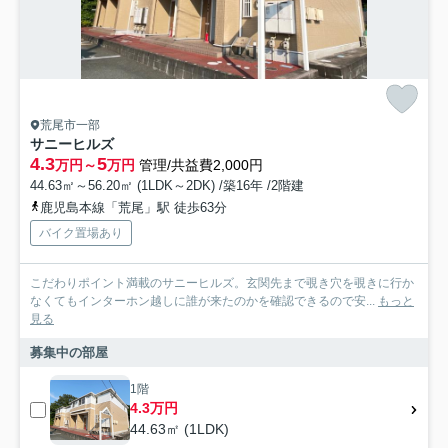
荒尾市一部
サニーヒルズ
4.3
5
万円～
万円
管理/共益費2,000円
44.63㎡～56.20㎡ (1LDK～2DK) /築16年 /2階建
鹿児島本線「荒尾」駅 徒歩63分
バイク置場あり
こだわりポイント満載のサニーヒルズ。玄関先まで覗き穴を覗きに行か
なくてもインターホン越しに誰が来たのかを確認できるので安...
もっと
見る
募集中の部屋
1階
4.3万円
44.63㎡ (1LDK)