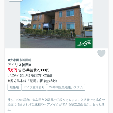
大牟田市神田町
アイリス神田A
5
万円
管理/共益費2,000円
57.29㎡ (2LDK) /築22年 /2階建
鹿児島本線「荒尾」駅 徒歩34分
駐輪場
バイク置場あり
24時間緊急通報システム
徒歩21分の場所に大牟田市立駛馬小学校があります。入浴後でも温度や
湿度に悩まされずに化粧やヘアメイクができる独立洗面台が...
もっと見
る