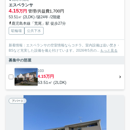
エスペランサ
4.15
万円
管理/共益費1,700円
53.51㎡ (2LDK) /築24年 /2階建
鹿児島本線「荒尾」駅 徒歩27分
駐輪場
公共下水
新着情報：エスペランサの空室情報ならコチラ。室内設備は追い焚き・
BSなど充実した設備を備え付けています。2026年5月の...
もっと見る
募集中の部屋
103
4.15万円
53.51㎡ (2LDK)
アパート