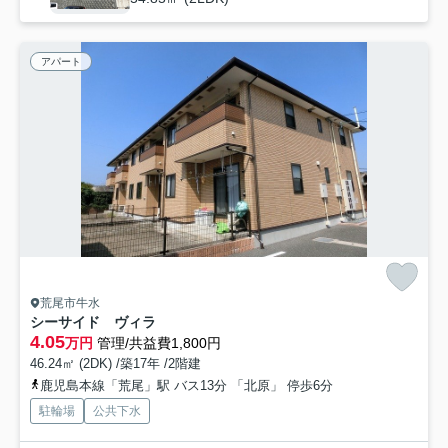
アパート
荒尾市牛水
シーサイド ヴィラ
4.05
万円
管理/共益費1,800円
46.24㎡ (2DK) /築17年 /2階建
鹿児島本線「荒尾」駅 バス13分 「北原」 停歩6分
駐輪場
公共下水