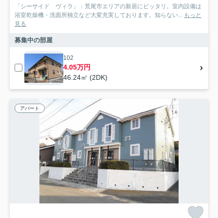
「シーサイド ヴィラ」：荒尾市エリアの新居にピッタリ。室内設備は
浴室乾燥機・洗面所独立など大変充実しております。知らない...
もっと
見る
募集中の部屋
102
4.05万円
46.24㎡ (2DK)
アパート