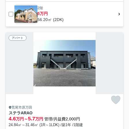
2階
5万円
56.20㎡ (2DK)
アパート
荒尾市原万田
ステラARAO
4.6
5.7
万円～
万円
管理/共益費2,000円
24.84㎡～31.46㎡ (1R～1LDK) /築1年 /1階建