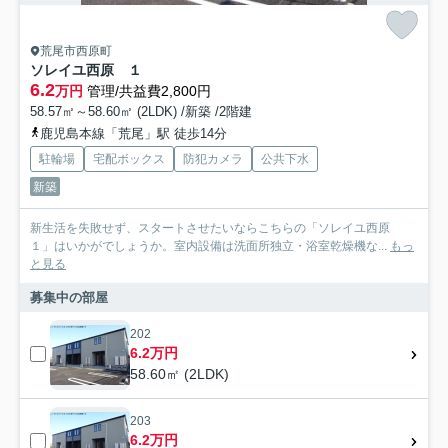
荒尾市西原町
ソレイユ西原 １
6.2
万円
管理/共益費2,800円
58.57㎡～58.60㎡ (2LDK) /新築 /2階建
鹿児島本線「荒尾」駅 徒歩14分
駐輪場
宅配ボックス
防犯カメラ
公共下水
新築
新生活を失敗せず、スタートさせたいならこちらの「ソレイユ西原
１」はいかがでしょうか。室内設備は洗面所独立・浴室乾燥機な...
もっ
と見る
募集中の部屋
202
6.2万円
58.60㎡ (2LDK)
203
6.2万円