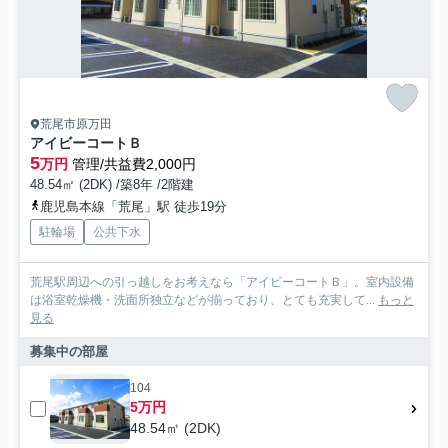
荒尾市原万田
アイビーコートＢ
5
万円
管理/共益費2,000円
48.54㎡ (2DK) /築8年 /2階建
鹿児島本線「荒尾」駅 徒歩19分
駐輪場
公共下水
荒尾駅周辺への引っ越しをお考えなら「アイビーコートＢ」。室内設備
は浴室乾燥機・洗面所独立などが揃っており、とても充実して...
もっと
見る
募集中の部屋
104
5万円
48.54㎡ (2DK)