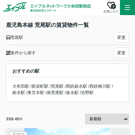
0
お気に入り
鹿児島本線 荒尾駅の賃貸物件一覧
荒尾駅
変更
条件から探す
変更
おすすめの駅
大牟田駅
/
新栄町駅
/
荒尾駅
/
西鉄銀水駅
/
西鉄柳川駅
/
銀水駅
/
東甘木駅
/
南荒尾駅
/
倉永駅
/
吉野駅
33
棟
45
件
アパート