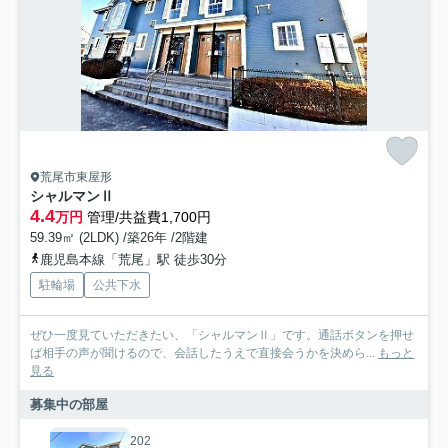
荒尾市東屋形
シャルマンⅡ
4.4
万円
管理/共益費1,700円
59.39㎡ (2LDK) /築26年 /2階建
鹿児島本線「荒尾」駅 徒歩30分
駐輪場
公共下水
ぜひ一度見ていただきたい、「シャルマンⅡ」です。通話ボタンを押せ
ば相手の声が聞けるので、会話したうえで直接会うかを決めら...
もっと
見る
募集中の部屋
202