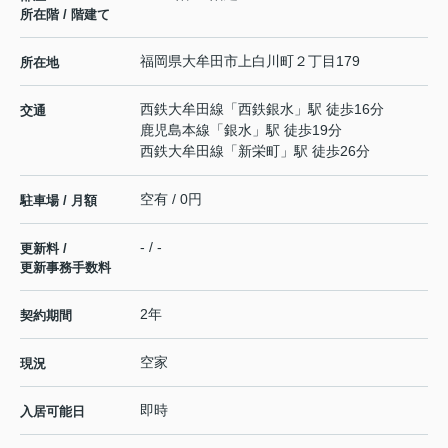
所在階 / 階建て
福岡県
大牟田市
上白川町
２丁目179
所在地
西鉄大牟田線
「
西鉄銀水
」駅 徒歩16分
交通
鹿児島本線
「
銀水
」駅 徒歩19分
西鉄大牟田線
「
新栄町
」駅 徒歩26分
空有 / 0円
駐車場 / 月額
- / -
更新料 /
更新事務手数料
2年
契約期間
空家
現況
即時
入居可能日