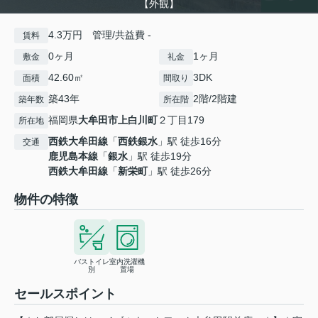
【外観】
4.3万円 管理/共益費 -
賃料
0ヶ月
1ヶ月
敷金
礼金
42.60㎡
3DK
面積
間取り
築43年
2階/2階建
築年数
所在階
福岡県
大牟田市
上白川町
２丁目179
所在地
西鉄大牟田線
「
西鉄銀水
」駅 徒歩16分
交通
鹿児島本線
「
銀水
」駅 徒歩19分
西鉄大牟田線
「
新栄町
」駅 徒歩26分
物件の特徴
バストイレ
室内洗濯機
別
置場
セールスポイント