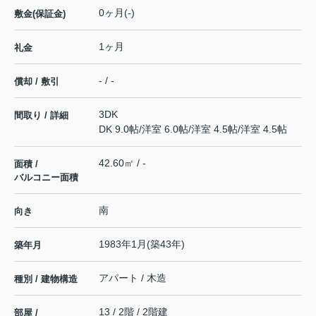
0ヶ月(-)
敷金(保証金)
1ヶ月
礼金
- / -
償却 / 敷引
3DK
間取り / 詳細
DK 9.0帖
/
洋室 6.0帖
/
洋室 4.5帖
/
洋室 4.5帖
42.60㎡ / -
面積 /
バルコニー面積
南
向き
1983年1月(築43年)
築年月
アパート / 木造
種別 / 建物構造
13 / 2階 / 2階建
部屋 /