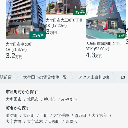
大牟田市大正町１丁目
1K (17.20㎡)
3
万円
1
大牟田市諏訪町２丁目
大牟田市中友町
3DK (52.00㎡)
1R (21.87㎡)
4.3
3.2
万円
万円
駅前店
大牟田市の賃貸物件一覧
アクア上白川B棟
13
市区町村から探す
大牟田市
荒尾市
柳川市
みやま市
町名から探す
諏訪町
大正町
上町
大字手鎌
原万田
大字宮部
大字吉野
大字草木
天領町
東屋形