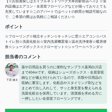
【☆お部屋探しはエイブルネットワーク大牟田駅前店へ☆】☆室
内設備はエアコン・全居室フローリングなどが揃っておりとても
充実しています☆このアパートではペットの飼育が相談可能なの
で、ご希望の際はお気軽にご相談ください☆
ポイント
☆フローリング☆独立キッチン☆キッチンに窓☆エアコン☆バス
トイレ別☆洗面化粧台☆室内洗濯機置場☆温水洗浄便座☆暖房便
座☆シューズボックス☆クローゼット☆シャワー☆ベランダ☆
担当者のコメント
薬や日用品を買うのに便利なサンプラス薬局白川店
まで404mです。収納はシューズボックス・全居室収
納などが備え付けられているので、衣類や日用品の
下原 健太
収納に重宝します。化粧品やスタイリング剤などを
まとめて出し入れして、サッと身支度を整えられる
洗面化粧台を採用しています。清潔感を求める方に
一押ししたい全居室フローリングです。