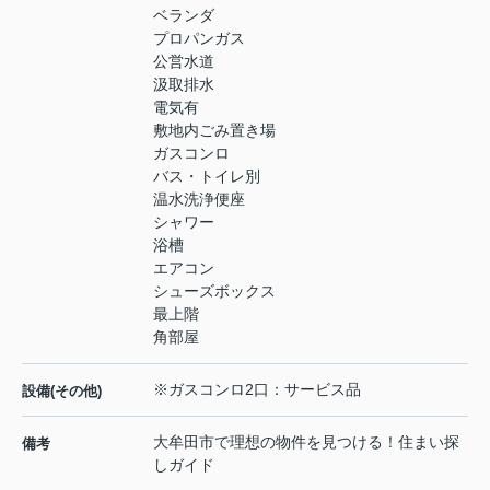
ベランダ
プロパンガス
公営水道
汲取排水
電気有
敷地内ごみ置き場
ガスコンロ
バス・トイレ別
温水洗浄便座
シャワー
浴槽
エアコン
シューズボックス
最上階
角部屋
※ガスコンロ2口：サービス品
設備(その他)
大牟田市で理想の物件を見つける！住まい探
備考
しガイド