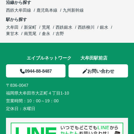
沿線から探す
西鉄大牟田線
鹿児島本線
九州新幹線
駅から探す
大牟田
新栄町
荒尾
西鉄銀水
西鉄柳川
銀水
東甘木
南荒尾
倉永
吉野
エイブルネットワーク 大牟田駅前店
0944-88-8487
お問い合わせ
〒836-0047
福岡県大牟田市大正町４丁目1-10
営業時間：
10：00～19：00
定休日：
水曜日