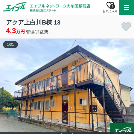
0
お気に入り
アクア上白川B棟 13
4.3
万円
管理/共益費 -
1
/
31