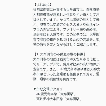
【はじめに】
福岡県南部に位置する大牟田市は、自然環境
と都市機能が調和した住みやすい街として注
目されています。かつては炭鉱の町として栄
え、現在では交通アクセスの良さや生活イン
フラの充実により、ファミリー層や高齢者、
単身者にも人気です。この記事では、大牟田
市で理想の物件を見つけるための方法を、地
域の情報を交えながら詳しくご紹介します。
【1. 大牟田市の不動産市場の特徴】
大牟田市の地価は福岡市や久留米市と比較し
てリーズナブルで、費用対効果の高い物件が
豊富です。また、JR鹿児島本線や西鉄天神大
牟田線といった交通網も整備されており、通
勤・通学の利便性も良好です。
▼主な交通アクセス
・JR鹿児島本線「大牟田駅」
・西鉄天神大牟田線「大牟田駅」