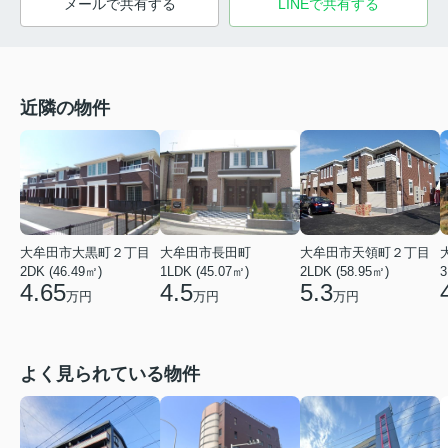
メールで共有する
LINEで共有する
近隣の物件
大牟田市大黒町２丁目
大牟田市長田町
大牟田市天領町２丁目
3
2DK (46.49㎡)
1LDK (45.07㎡)
2LDK (58.95㎡)
4.65
4.5
5.3
万円
万円
万円
よく見られている物件