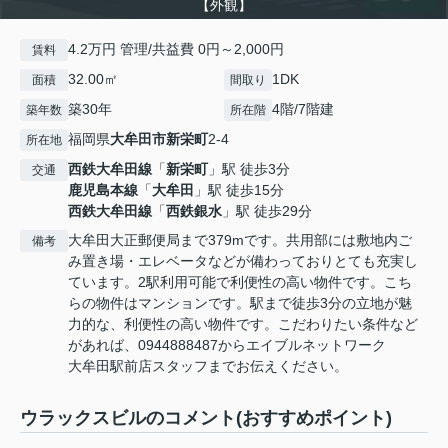
【外観】
4.2万円 管理/共益費 0円～2,000円
賃料
32.00㎡
1DK
面積
間取り
築30年
4階/7階建
築年数
所在階
福岡県
大牟田市
新栄町
2-4
所在地
西鉄大牟田線
「
新栄町
」駅 徒歩3分
交通
鹿児島本線
「
大牟田
」駅 徒歩15分
西鉄大牟田線
「
西鉄銀水
」駅 徒歩29分
大牟田大正郵便局まで379mです。共用部には敷地内ご
備考
み置き場・エレベータなどが備わっておりとても充実し
ています。2駅利用可能で利便性の高い物件です。こち
らの物件はマンションです。駅まで徒歩3分の立地が魅
力的な、利便性の高い物件です。こだわりたい条件など
があれば、0944888487からエイブルネットワーク
大牟田駅前店スタッフまでお伝えください。
ウラックスビルのコメント(おすすめポイント)