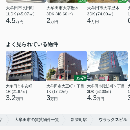
大牟田市大字歴木
大牟田市長田町
大牟田市大字歴木
3DK (74.00㎡)
1LDK (45.07㎡)
1
3DK (48.60㎡)
4
4.5
2
万円
万円
万円
よく見られている物件
大牟田市中友町
大牟田市大正町１丁目
大牟田市諏訪町２丁目
1R (21.87㎡)
1K (17.20㎡)
3DK (52.00㎡)
1
3.2
3
4.3
万円
万円
万円
店
大牟田市の賃貸物件一覧
新栄町駅
ウラックスビル