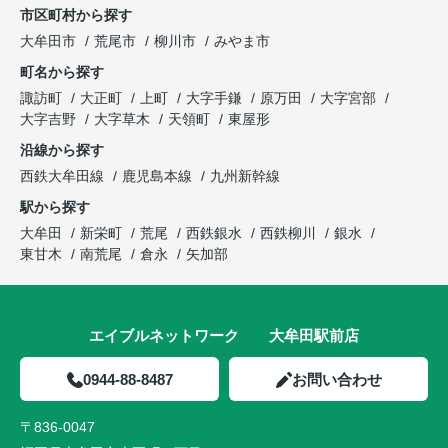
市区町村から探す
大牟田市
荒尾市
柳川市
みやま市
町名から探す
諏訪町
大正町
上町
大字手鎌
原万田
大字宮部
大字吉野
大字草木
天領町
東屋形
沿線から探す
西鉄大牟田線
鹿児島本線
九州新幹線
駅から探す
大牟田
新栄町
荒尾
西鉄銀水
西鉄柳川
銀水
東甘木
南荒尾
倉永
矢加部
エイブルネットワーク 大牟田駅前店
0944-88-8487
お問い合わせ
〒836-0047