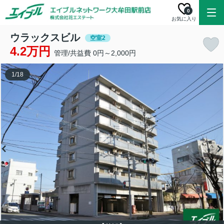
0
お気に入り
ウラックスビル
空室2
4.2万円
管理/共益費 0円～2,000円
1
/
18