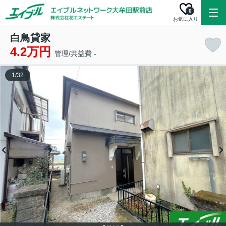
0
お気に入り
白鳥貸家
4.2万円
管理/共益費 -
1
/
32