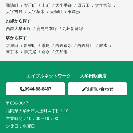
諏訪町
大正町
上町
大字手鎌
原万田
大字宮部
大字吉野
大字草木
天領町
東屋形
沿線から探す
西鉄大牟田線
鹿児島本線
九州新幹線
駅から探す
大牟田
新栄町
荒尾
西鉄銀水
西鉄柳川
銀水
東甘木
南荒尾
倉永
矢加部
エイブルネットワーク 大牟田駅前店
0944-88-8487
お問い合わせ
〒836-0047
福岡県大牟田市大正町４丁目1-10
営業時間：
10：00～19：00
定休日：
水曜日