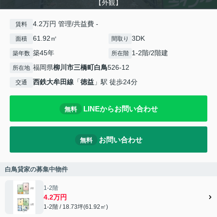
【外観】
4.2万円 管理/共益費 -
賃料
61.92㎡
3DK
面積
間取り
築45年
1-2階/2階建
築年数
所在階
福岡県
柳川市
三橋町白鳥
526-12
所在地
西鉄大牟田線
「
徳益
」駅 徒歩24分
交通
LINEからお問い合わせ
無料
お問い合わせ
無料
白鳥貸家の募集中物件
1-2階
4.2万円
1-2階 / 18.73坪(61.92㎡)