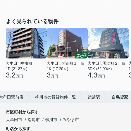
よく見られている物件
大牟田市中友町
大牟田市大正町１丁目
大牟田市諏訪町２丁目
1R (21.87㎡)
1K (17.20㎡)
3DK (52.00㎡)
1
3.2
3
4.3
万円
万円
万円
大牟田駅前店
柳川市の賃貸物件一覧
徳益駅
白鳥貸家
市区町村から探す
大牟田市
荒尾市
柳川市
みやま市
町名から探す