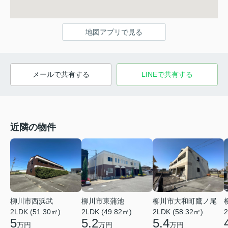
地図アプリで見る
メールで共有する
LINEで共有する
近隣の物件
柳川市西浜武
柳川市東蒲池
柳川市大和町鷹ノ尾
2LDK (51.30㎡)
2LDK (49.82㎡)
2LDK (58.32㎡)
2
5
5.2
5.4
万円
万円
万円