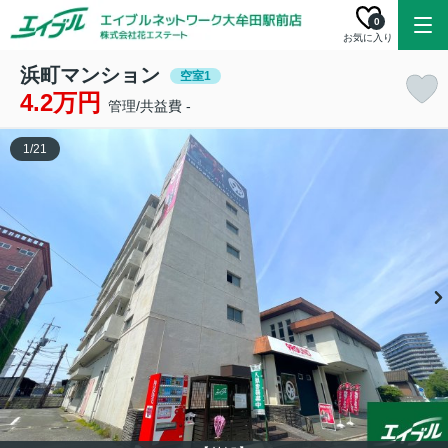
0
お気に入り
浜町マンション
空室1
4.2万円
管理/共益費 -
1
/
21