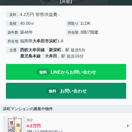
【外観】
4.2万円 管理/共益費 -
賃料
40.00㎡
1LDK
面積
間取り
築48年
3階/7階建
築年数
所在階
福岡県
大牟田市
浜町
1-8
所在地
西鉄大牟田線
「
新栄町
」駅 徒歩5分
交通
鹿児島本線
「
大牟田
」駅 徒歩16分
LINEからお問い合わせ
無料
お問い合わせ
無料
浜町マンションの募集中物件
302
4.2万円
3階 / 12.09坪(40.00㎡)