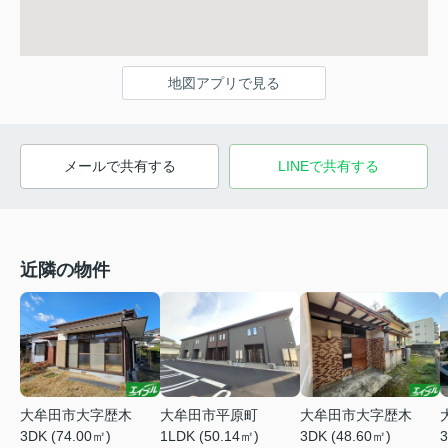
地図アプリで見る
メールで共有する
LINEで共有する
近隣の物件
大牟田市大字歴木
大牟田市平原町
大牟田市大字歴木
3DK (74.00㎡)
1LDK (50.14㎡)
3DK (48.60㎡)
3