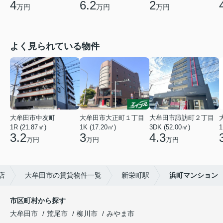
4
6.2
2
万円
万円
万円
よく見られている物件
大牟田市中友町
大牟田市大正町１丁目
大牟田市諏訪町２丁目
1R (21.87㎡)
1K (17.20㎡)
3DK (52.00㎡)
1
3.2
3
4.3
万円
万円
万円
店
大牟田市の賃貸物件一覧
新栄町駅
浜町マンション
市区町村から探す
大牟田市
荒尾市
柳川市
みやま市