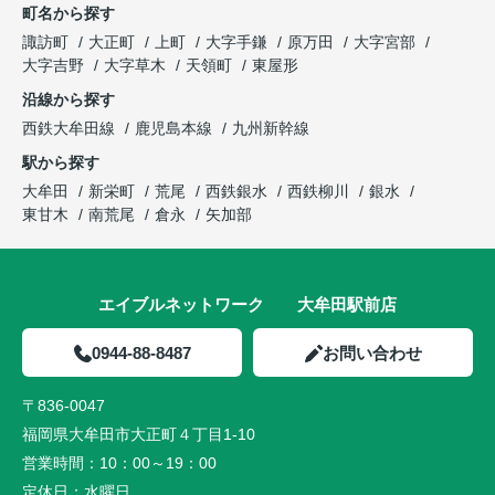
町名から探す
諏訪町
大正町
上町
大字手鎌
原万田
大字宮部
大字吉野
大字草木
天領町
東屋形
沿線から探す
西鉄大牟田線
鹿児島本線
九州新幹線
駅から探す
大牟田
新栄町
荒尾
西鉄銀水
西鉄柳川
銀水
東甘木
南荒尾
倉永
矢加部
エイブルネットワーク 大牟田駅前店
0944-88-8487
お問い合わせ
〒836-0047
福岡県大牟田市大正町４丁目1-10
営業時間：
10：00～19：00
定休日：
水曜日