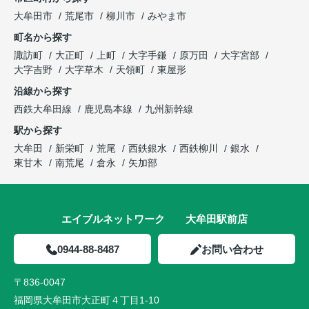
大牟田市
荒尾市
柳川市
みやま市
町名から探す
諏訪町
大正町
上町
大字手鎌
原万田
大字宮部
大字吉野
大字草木
天領町
東屋形
沿線から探す
西鉄大牟田線
鹿児島本線
九州新幹線
駅から探す
大牟田
新栄町
荒尾
西鉄銀水
西鉄柳川
銀水
東甘木
南荒尾
倉永
矢加部
エイブルネットワーク 大牟田駅前店
0944-88-8487
お問い合わせ
〒836-0047
福岡県大牟田市大正町４丁目1-10