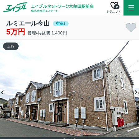
0
お気に入り
ルミエール今山
空室1
5万円
管理/共益費 1,400円
1
/
19