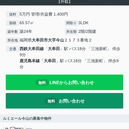
【外観】
5万円 管理/共益費 1,400円
賃料
65.57㎡
3LDK
面積
間取り
築24年
2階/2階建
築年数
所在階
福岡県
大牟田市
大字今山
２１７３番地２
所在地
西鉄大牟田線
「
大牟田
」駅 バス18分 「三池新町」 停歩
交通
9分
鹿児島本線
「
大牟田
」駅 バス18分 「三池新町」 停歩9
分
LINEからお問い合わせ
無料
お問い合わせ
無料
ルミエール今山の募集中物件