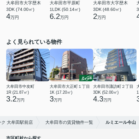
大牟田市大字歴木
大牟田市平原町
大牟田市大字歴木
3DK (74.00㎡)
1LDK (50.14㎡)
3DK (48.60㎡)
3
4
6.2
2
万円
万円
万円
よく見られている物件
大牟田市中友町
大牟田市大正町１丁目
大牟田市諏訪町２丁目
1R (21.87㎡)
1K (17.20㎡)
3DK (52.00㎡)
1
3.2
3
4.3
万円
万円
万円
ク 大牟田駅前店
大牟田市の賃貸物件一覧
ルミエール今山
市区町村から探す