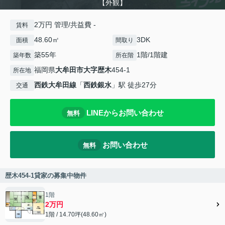
【外観】
2万円 管理/共益費 -
賃料
48.60㎡
3DK
面積
間取り
築55年
1階/1階建
築年数
所在階
福岡県
大牟田市
大字歴木
454-1
所在地
西鉄大牟田線
「
西鉄銀水
」駅 徒歩27分
交通
LINEからお問い合わせ
無料
お問い合わせ
無料
歴木454-1貸家の募集中物件
1階
2万円
1階 / 14.70坪(48.60㎡)