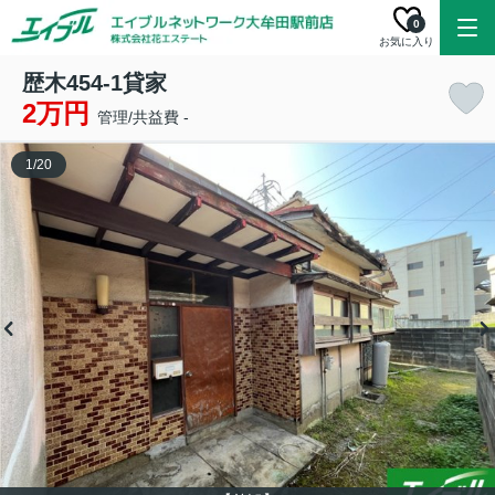
0
お気に入り
歴木454-1貸家
2万円
管理/共益費 -
1
/
20