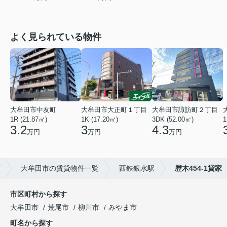
よく見られている物件
大牟田市中友町
大牟田市大正町１丁目
大牟田市諏訪町２丁目
1R (21.87㎡)
1K (17.20㎡)
3DK (52.00㎡)
1
3.2
3
4.3
万円
万円
万円
店
大牟田市の賃貸物件一覧
西鉄銀水駅
歴木454-1貸家
市区町村から探す
大牟田市
荒尾市
柳川市
みやま市
町名から探す