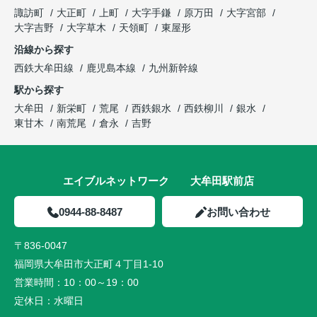
諏訪町
大正町
上町
大字手鎌
原万田
大字宮部
大字吉野
大字草木
天領町
東屋形
沿線から探す
西鉄大牟田線
鹿児島本線
九州新幹線
駅から探す
大牟田
新栄町
荒尾
西鉄銀水
西鉄柳川
銀水
東甘木
南荒尾
倉永
吉野
エイブルネットワーク 大牟田駅前店
0944-88-8487
お問い合わせ
〒836-0047
福岡県大牟田市大正町４丁目1-10
営業時間：
10：00～19：00
定休日：
水曜日