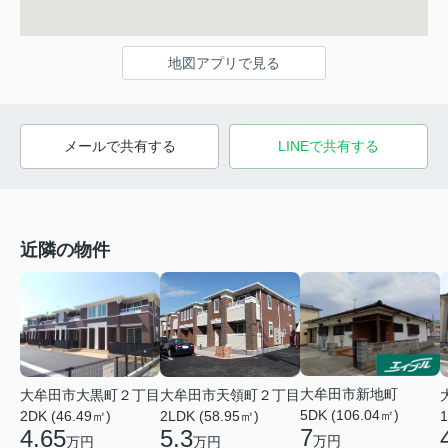
地図アプリで見る
メールで共有する
LINEで共有する
近隣の物件
大牟田市新地町
大牟田市大黒町２丁目
大牟田市天領町２丁目
5DK (106.04㎡)
2DK (46.49㎡)
2LDK (58.95㎡)
1
7
4.65
5.3
万円
万円
万円