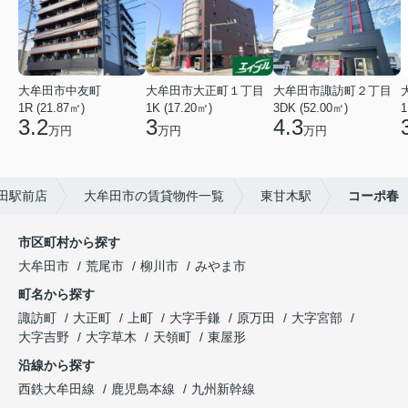
大牟田市中友町
大牟田市大正町１丁目
大牟田市諏訪町２丁目
1R (21.87㎡)
1K (17.20㎡)
3DK (52.00㎡)
1
3.2
3
4.3
万円
万円
万円
田駅前店
大牟田市の賃貸物件一覧
東甘木駅
コーポ春
市区町村から探す
大牟田市
荒尾市
柳川市
みやま市
町名から探す
諏訪町
大正町
上町
大字手鎌
原万田
大字宮部
大字吉野
大字草木
天領町
東屋形
沿線から探す
西鉄大牟田線
鹿児島本線
九州新幹線