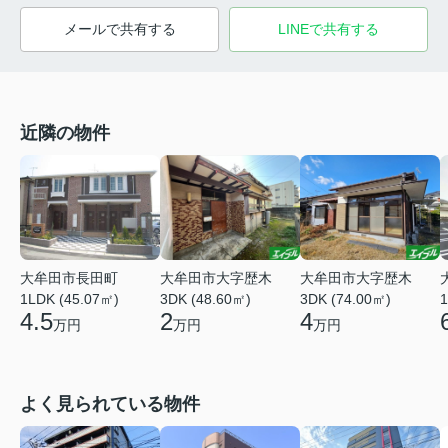
メールで共有する
LINEで共有する
近隣の物件
大牟田市大字歴木
大牟田市長田町
大牟田市大字歴木
3DK (74.00㎡)
1LDK (45.07㎡)
1
3DK (48.60㎡)
4
4.5
2
万円
万円
万円
よく見られている物件