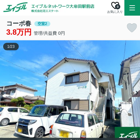
0
お気に入り
コーポ春
空室2
3.8万円
管理/共益費 0円
1
/
23