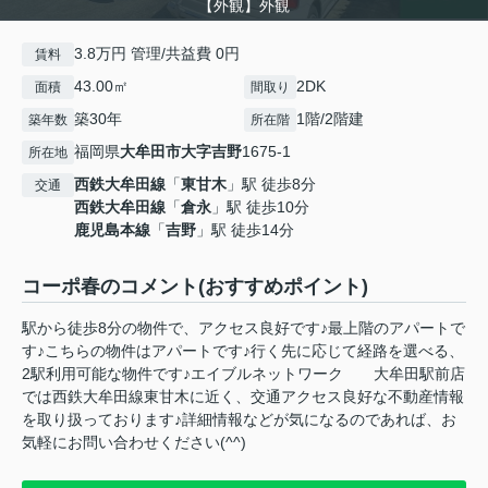
【外観】外観
3.8万円 管理/共益費 0円
賃料
43.00㎡
2DK
面積
間取り
築30年
1階/2階建
築年数
所在階
福岡県
大牟田市
大字吉野
1675-1
所在地
西鉄大牟田線
「
東甘木
」駅 徒歩8分
交通
西鉄大牟田線
「
倉永
」駅 徒歩10分
鹿児島本線
「
吉野
」駅 徒歩14分
コーポ春のコメント(おすすめポイント)
駅から徒歩8分の物件で、アクセス良好です♪最上階のアパートで
す♪こちらの物件はアパートです♪行く先に応じて経路を選べる、
2駅利用可能な物件です♪エイブルネットワーク 大牟田駅前店
では西鉄大牟田線東甘木に近く、交通アクセス良好な不動産情報
を取り扱っております♪詳細情報などが気になるのであれば、お
気軽にお問い合わせください(^^)