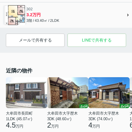
302
3.2万円
3階 / 43.40㎡ / 2LDK
メールで共有する
LINEで共有する
近隣の物件
大牟田市大字歴木
大牟田市長田町
大牟田市大字歴木
3DK (74.00㎡)
1LDK (45.07㎡)
1
3DK (48.60㎡)
4
4.5
2
万円
万円
万円