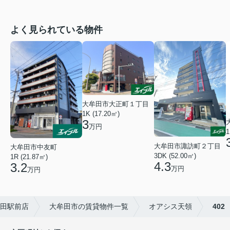
よく見られている物件
大牟田市大正町１丁目
1K (17.20㎡)
3
万円
1
大牟田市諏訪町２丁目
大牟田市中友町
3DK (52.00㎡)
1R (21.87㎡)
4.3
3.2
万円
万円
牟田駅前店
大牟田市の賃貸物件一覧
オアシス天領
402