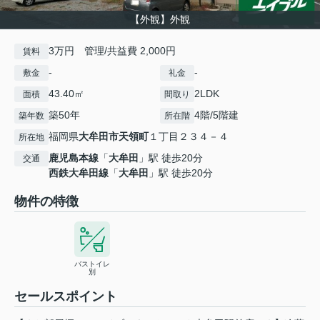
【外観】外観
3万円 管理/共益費 2,000円
賃料
-
-
敷金
礼金
43.40㎡
2LDK
面積
間取り
築50年
4階/5階建
築年数
所在階
福岡県
大牟田市
天領町
１丁目２３４－４
所在地
鹿児島本線
「
大牟田
」駅 徒歩20分
交通
西鉄大牟田線
「
大牟田
」駅 徒歩20分
物件の特徴
バストイレ
別
セールスポイント