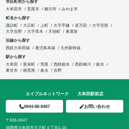
市区町村から探す
大牟田市
荒尾市
柳川市
みやま市
町名から探す
諏訪町
大正町
上町
大字手鎌
原万田
大字宮部
大字吉野
大字草木
天領町
東屋形
沿線から探す
西鉄大牟田線
鹿児島本線
九州新幹線
駅から探す
大牟田
新栄町
荒尾
西鉄銀水
西鉄柳川
銀水
東甘木
南荒尾
倉永
吉野
エイブルネットワーク 大牟田駅前店
0944-88-8487
お問い合わせ
〒836-0047
福岡県大牟田市大正町４丁目1-10