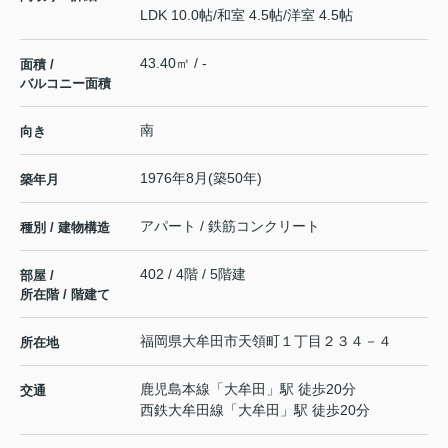
LDK 10.0帖
/
和室 4.5帖
/
洋室 4.5帖
43.40㎡ / -
面積 /
バルコニー面積
南
向き
1976年8月(築50年)
築年月
アパート / 鉄筋コンクリート
種別 / 建物構造
402 / 4階 / 5階建
部屋 /
所在階 / 階建て
福岡県
大牟田市
天領町
１丁目２３４－４
所在地
鹿児島本線
「
大牟田
」駅 徒歩20分
交通
西鉄大牟田線
「
大牟田
」駅 徒歩20分