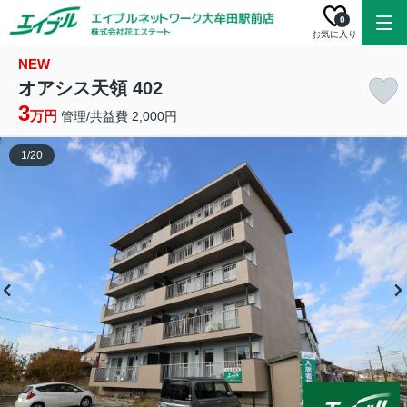
0
お気に入り
NEW
オアシス天領 402
3
万円
管理/共益費 2,000円
1
/
20