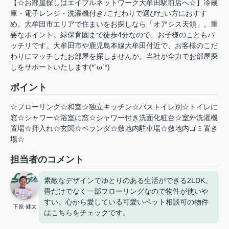
【☆お部屋探しはエイブルネットワーク大牟田駅前店へ☆】冷蔵
庫・電子レンジ・洗濯機付き♪こだわりで選びたい方におすす
め。大牟田市エリアで住まいをお探しなら「オアシス天領」。重
要なポイント。緑保育園まで徒歩4分なので、お子様のこともバ
ッチリです。大牟田市や鹿児島本線大牟田付近で、お客様のこだ
わりにマッチしたお部屋を探しませんか。当社が全力でお部屋探
しをサポートいたします(*´ω`*)
ポイント
☆フローリング☆和室☆独立キッチン☆バストイレ別☆トイレに
窓☆シャワー☆浴室に窓☆シャワー付き洗面化粧台☆室外洗濯機
置場☆押入れ☆玄関☆ベランダ☆敷地内駐車場☆敷地内ゴミ置き
場☆
担当者のコメント
素敵なデザインでゆとりのある生活ができる2LDK。
畳だけでなく一部フローリングなので物件が使いや
すい。心から愛している可愛いペット相談可の物件
下原 健太
はこちらをチェックです。