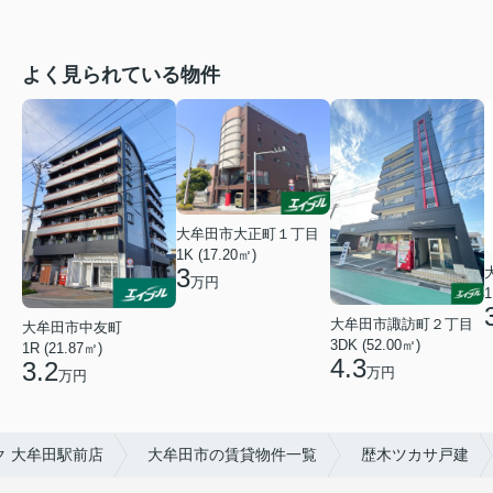
よく見られている物件
大牟田市大正町１丁目
1K (17.20㎡)
3
万円
1
大牟田市諏訪町２丁目
大牟田市中友町
3DK (52.00㎡)
1R (21.87㎡)
4.3
3.2
万円
万円
 大牟田駅前店
大牟田市の賃貸物件一覧
歴木ツカサ戸建