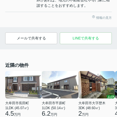
みがあれば、地元の不動産会社や専門家に相
談することをおすすめします。
情報の見方
メールで共有する
LINEで共有する
近隣の物件
大牟田市長田町
大牟田市平原町
大牟田市大字歴木
1LDK (45.07㎡)
1LDK (50.14㎡)
3DK (48.60㎡)
3
4.5
6.2
2
万円
万円
万円