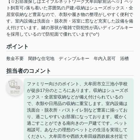
【☆お部屋探しはエイブルネットワーク大牟田駅前店へ☆】ペッ
ト飼育可♪落ち着いた雰囲気の戸建♪収納はシューズボックス・全
居室収納など豊富なので、衣類や履き物の整理がしやすく便利で
す。室内設備は洗面台・脱衣所・浴室に窓など充実した設備を備
え付けています。鍵の形状が複雑で防犯性が高いディンプルキー
を採用しているので防犯面で優れています(^o^)
ポイント
敷金不要
閑静な住宅地
ディンプルキー
年内入居可
浴槽
担当者のコメント
ファミリー向けのポイント、大牟田市立三池小学校
が徒歩17分のところにあります。収納はシューズボ
ックス・全居室収納などが備え付けられているの
で、衣類や日用品の収納に重宝します。室内設備は
洗面台・脱衣所・バストイレ別など豊富に揃ってお
り、過ごしやすいお部屋になっております。暖かく
過ごすことができる南向きの一戸建てです。ペット
相談可。あなたの理想のペットとの生活を実現して
ください。大牟田市や西鉄大牟田線西鉄銀水付近で