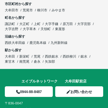
市区町村から探す
大牟田市
荒尾市
柳川市
みやま市
町名から探す
諏訪町
大正町
上町
大字手鎌
原万田
大字宮部
大字吉野
大字草木
天領町
東屋形
沿線から探す
西鉄大牟田線
鹿児島本線
九州新幹線
駅から探す
大牟田
新栄町
荒尾
西鉄銀水
西鉄柳川
銀水
東甘木
南荒尾
倉永
矢加部
エイブルネットワーク 大牟田駅前店
0944-88-8487
お問い合わせ
〒836-0047