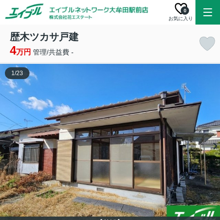
0
お気に入り
歴木ツカサ戸建
4
万円
管理/共益費 -
1
/
23