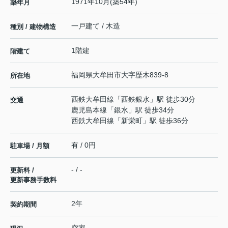
1971年10月(築54年)
築年月
一戸建て / 木造
種別 / 建物構造
1階建
階建て
福岡県
大牟田市
大字歴木
839-8
所在地
西鉄大牟田線
「
西鉄銀水
」駅 徒歩30分
交通
鹿児島本線
「
銀水
」駅 徒歩34分
西鉄大牟田線
「
新栄町
」駅 徒歩36分
有 / 0円
駐車場 / 月額
- / -
更新料 /
更新事務手数料
2年
契約期間