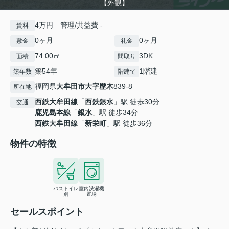
【外観】
4万円 管理/共益費 -
賃料
0ヶ月
0ヶ月
敷金
礼金
74.00㎡
3DK
面積
間取り
築54年
1階建
築年数
階建て
福岡県
大牟田市
大字歴木
839-8
所在地
西鉄大牟田線
「
西鉄銀水
」駅 徒歩30分
交通
鹿児島本線
「
銀水
」駅 徒歩34分
西鉄大牟田線
「
新栄町
」駅 徒歩36分
物件の特徴
バストイレ
室内洗濯機
別
置場
セールスポイント