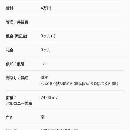
4万円
賃料
-
管理 / 共益費
0ヶ月(-)
敷金(保証金)
0ヶ月
礼金
- / -
償却 / 敷引
3DK
間取り / 詳細
和室 8.0帖
/
和室 6.0帖
/
和室 6.0帖
/
DK 5.6帖
74.00㎡ / -
面積 /
バルコニー面積
南
向き