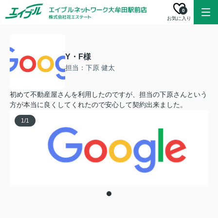
0
お気に入り
Y・F様
担当：下原 健太
初めて不動産屋さんを利用したのですが、担当の下原さんという
方が本当に良くしてくれたので安心して契約出来ました。
1
/
1