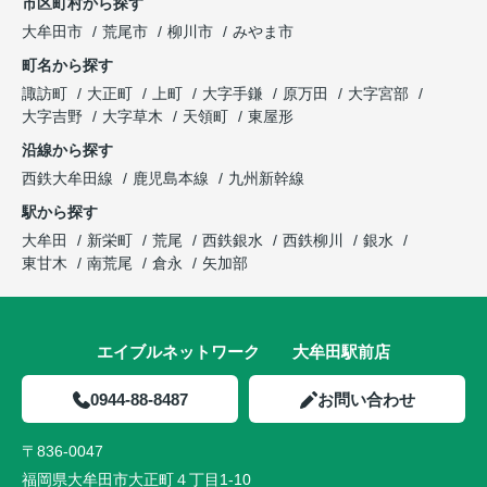
市区町村から探す
大牟田市
荒尾市
柳川市
みやま市
町名から探す
諏訪町
大正町
上町
大字手鎌
原万田
大字宮部
大字吉野
大字草木
天領町
東屋形
沿線から探す
西鉄大牟田線
鹿児島本線
九州新幹線
駅から探す
大牟田
新栄町
荒尾
西鉄銀水
西鉄柳川
銀水
東甘木
南荒尾
倉永
矢加部
エイブルネットワーク 大牟田駅前店
0944-88-8487
お問い合わせ
〒836-0047
福岡県大牟田市大正町４丁目1-10