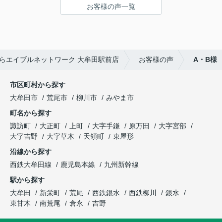
お客様の声一覧
らエイブルネットワーク 大牟田駅前店
お客様の声
A・B様
市区町村から探す
大牟田市
荒尾市
柳川市
みやま市
町名から探す
諏訪町
大正町
上町
大字手鎌
原万田
大字宮部
大字吉野
大字草木
天領町
東屋形
沿線から探す
西鉄大牟田線
鹿児島本線
九州新幹線
駅から探す
大牟田
新栄町
荒尾
西鉄銀水
西鉄柳川
銀水
東甘木
南荒尾
倉永
吉野