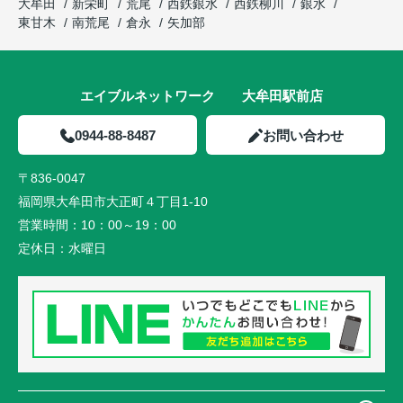
大牟田
新栄町
荒尾
西鉄銀水
西鉄柳川
銀水
東甘木
南荒尾
倉永
矢加部
エイブルネットワーク 大牟田駅前店
0944-88-8487
お問い合わせ
〒836-0047
福岡県大牟田市大正町４丁目1-10
営業時間：
10：00～19：00
定休日：
水曜日