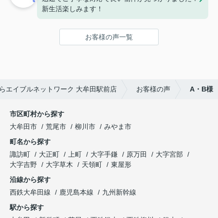
新生活楽しみます！
お客様の声一覧
らエイブルネットワーク 大牟田駅前店
お客様の声
A・B様
市区町村から探す
大牟田市
荒尾市
柳川市
みやま市
町名から探す
諏訪町
大正町
上町
大字手鎌
原万田
大字宮部
大字吉野
大字草木
天領町
東屋形
沿線から探す
西鉄大牟田線
鹿児島本線
九州新幹線
駅から探す