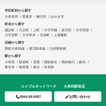
市区町村から探す
大牟田市
荒尾市
柳川市
みやま市
町名から探す
諏訪町
大正町
上町
大字手鎌
原万田
大字宮部
大字吉野
大字草木
天領町
上屋敷町
沿線から探す
西鉄大牟田線
鹿児島本線
九州新幹線
駅から探す
大牟田
新栄町
荒尾
西鉄銀水
西鉄柳川
銀水
東甘木
南荒尾
倉永
矢加部
エイブルネットワーク 大牟田駅前店
0944-88-8487
お問い合わせ