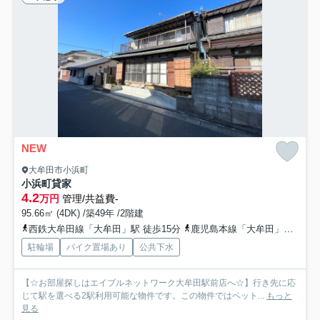
NEW
大牟田市小浜町
小浜町貸家
4.2
万円
管理/共益費-
95.66㎡ (4DK) /築49年 /2階建
西鉄大牟田線「大牟田」駅 徒歩15分
鹿児島本線「大牟田」駅 徒歩15分
駐輪場
バイク置場あり
公共下水
【☆お部屋探しはエイブルネットワーク大牟田駅前店へ☆】行き先に応
じて駅を選べる2駅利用可能な物件です。この物件ではペット...
もっと
見る