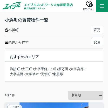
0
お気に入り
小浜町の賃貸物件一覧
小浜町
変更
条件から探す
変更
おすすめのエリア
諏訪町
/
大正町
/
大字手鎌
/
上町
/
原万田
/
大字宮部
/
大字吉野
/
大字草木
/
天領町
/
東屋形
1
棟
1
件
一戸建て