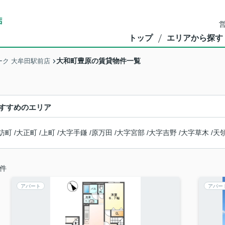
営
トップ
エリアから探す
大和町豊原の賃貸物件一覧
ク 大牟田駅前店
すすめのエリア
訪町
/
大正町
/
上町
/
大字手鎌
/
原万田
/
大字宮部
/
大字吉野
/
大字草木
/
天
件
アパート
アパー