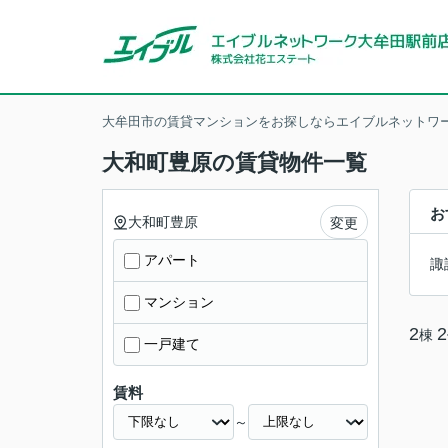
大牟田市の賃貸マンションをお探しならエイブルネットワー
大和町豊原の賃貸物件一覧
お
大和町豊原
変更
アパート
諏
マンション
2
2
棟
一戸建て
賃料
～