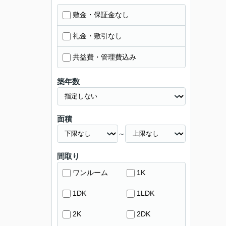
敷金・保証金なし
礼金・敷引なし
共益費・管理費込み
築年数
面積
～
間取り
ワンルーム
1K
1DK
1LDK
2K
2DK