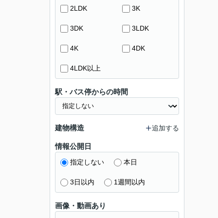
2LDK
3K
3DK
3LDK
4K
4DK
4LDK以上
駅・バス停からの時間
建物構造
追加する
情報公開日
指定しない
本日
3日以内
1週間以内
画像・動画あり