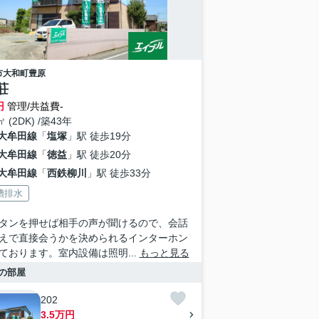
市
大和町豊原
荘
円
管理/共益費-
㎡ (2DK) /築43年
大牟田線
「
塩塚
」駅 徒歩19分
大牟田線
「
徳益
」駅 徒歩20分
大牟田線
「
西鉄柳川
」駅 徒歩33分
槽排水
タンを押せば相手の声が聞けるので、会話
えで直接会うかを決められるインターホン
ております。室内設備は照明...
もっと見る
の部屋
202
3.5万円