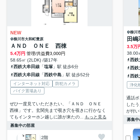
NEW
柳川
田嶋
柳川市
大和町豊原
ＡＮＤ ＯＮＥ 西棟
3.5
万
38.00
5.4
万円
管理/共益費3,000円
西鉄
58.65㎡ (2LDK) /築17年
西鉄大牟田線
「
塩塚
」駅 徒歩6分
西鉄
西鉄大牟田線
「
西鉄中島
」駅 徒歩52分
西鉄
インターネット対応
防犯カメラ
浄化
バイク置場あり
通話ボ
ぜひ一度見ていただきたい、「ＡＮＤ ＯＮＥ
したう
西棟」です。玄関先まで覗き穴を覗きに行かなく
が付い
てもインターホン越しに誰が来たの...
もっと見る
募集中
募集中の部屋
2階