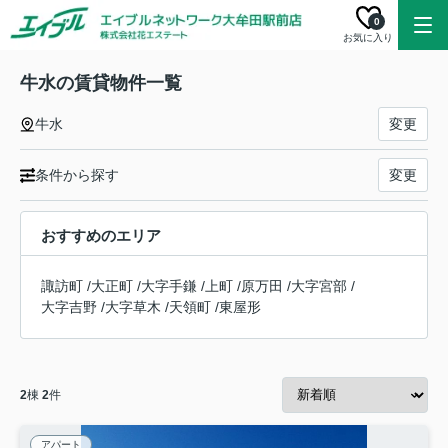
0
お気に入り
牛水の賃貸物件一覧
牛水
変更
条件から探す
変更
おすすめのエリア
諏訪町
/
大正町
/
大字手鎌
/
上町
/
原万田
/
大字宮部
/
大字吉野
/
大字草木
/
天領町
/
東屋形
2
棟
2
件
アパート