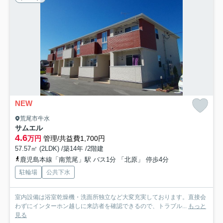
NEW
荒尾市牛水
サムエル
4.6
万円
管理/共益費1,700円
57.57㎡ (2LDK) /築14年 /2階建
鹿児島本線「南荒尾」駅 バス1分 「北原」 停歩4分
駐輪場
公共下水
室内設備は浴室乾燥機・洗面所独立など大変充実しております。直接会
わずにインターホン越しに来訪者を確認できるので、トラブル...
もっと
見る