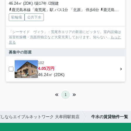
46.24㎡ (2DK) /築17年 /2階建
鹿児島本線「南荒尾」駅 バス1分 「北原」 停歩6分
鹿児島本線「荒尾」駅 バス13分 「北原」 停歩6分
駐輪場
公共下水
「シーサイド ヴィラ」：荒尾市エリアの新居にピッタリ。室内設備は
浴室乾燥機・洗面所独立など大変充実しております。知らない...
もっと
見る
募集中の部屋
102
4.05万円
46.24㎡ (2DK)
1
しならエイブルネットワーク 大牟田駅前店
牛水の賃貸物件一覧