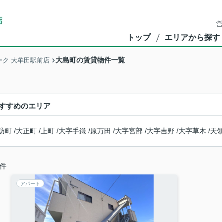
営
トップ
エリアから探す
大島町の賃貸物件一覧
ク 大牟田駅前店
すすめのエリア
訪町
/
大正町
/
上町
/
大字手鎌
/
原万田
/
大字宮部
/
大字吉野
/
大字草木
/
天
件
アパート