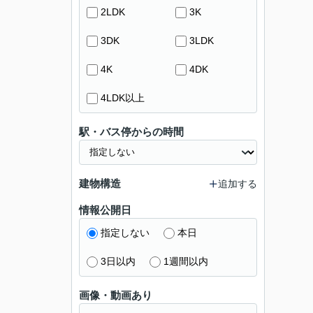
2LDK
3K
3DK
3LDK
4K
4DK
4LDK以上
駅・バス停からの時間
建物構造
追加する
情報公開日
指定しない
本日
3日以内
1週間以内
画像・動画あり