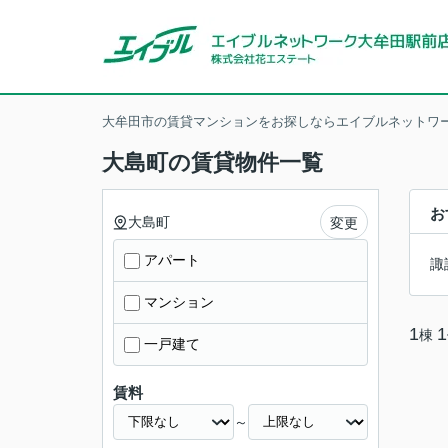
大牟田市の賃貸マンションをお探しならエイブルネットワー
大島町の賃貸物件一覧
お
大島町
変更
アパート
諏
マンション
1
1
棟
一戸建て
賃料
～