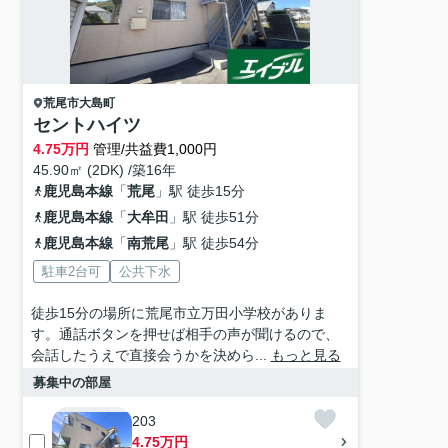
荒尾市
大島町
セントハイツ
4.75
万円
管理/共益費1,000円
45.90㎡ (2DK) /築16年
鹿児島本線
「
荒尾
」駅 徒歩15分
鹿児島本線
「
大牟田
」駅 徒歩51分
鹿児島本線
「
南荒尾
」駅 徒歩54分
駐車2台可
公共下水
徒歩15分の場所に荒尾市立万田小学校がありま
す。通話ボタンを押せば相手の声が聞けるので、
会話したうえで直接会うかを決めら...
もっと見る
募集中の部屋
203
4.75万円