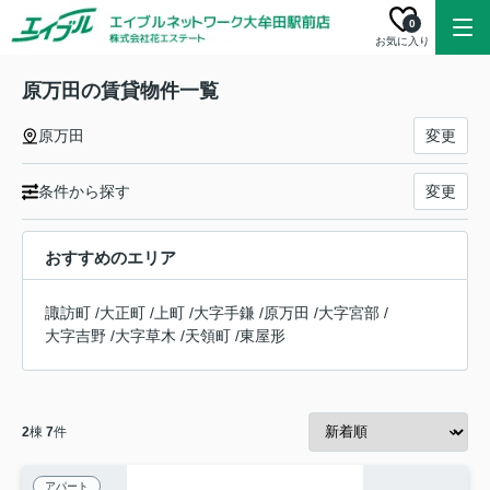
0
お気に入り
原万田の賃貸物件一覧
原万田
変更
条件から探す
変更
おすすめのエリア
諏訪町
/
大正町
/
上町
/
大字手鎌
/
原万田
/
大字宮部
/
大字吉野
/
大字草木
/
天領町
/
東屋形
2
棟
7
件
アパート