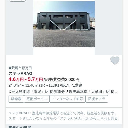
荒尾市原万田
ステラARAO
4.6
5.7
万円～
万円
管理/共益費2,000円
24.84㎡～31.46㎡ (1R～1LDK) /築1年 /1階建
鹿児島本線「荒尾」駅 徒歩18分
鹿児島本線「大牟田」駅 徒歩44分
駐輪場
宅配ボックス
インターネット対応
防犯カメラ
ステラARAO：鹿児島本線荒尾駅にも近くて便利。新生活を失敗せず、
スタートさせたいならこちらの「ステラARAO」はいかが...
もっと見る
募集中の部屋