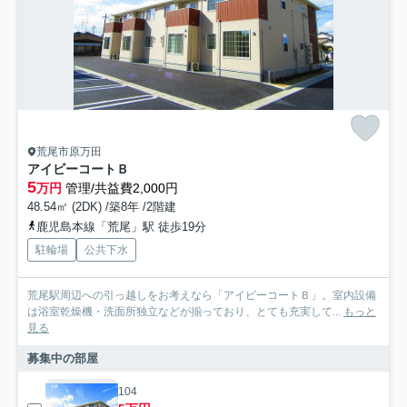
荒尾市原万田
アイビーコートＢ
5
万円
管理/共益費2,000円
48.54㎡ (2DK) /築8年 /2階建
鹿児島本線「荒尾」駅 徒歩19分
駐輪場
公共下水
荒尾駅周辺への引っ越しをお考えなら「アイビーコートＢ」。室内設備
は浴室乾燥機・洗面所独立などが揃っており、とても充実して...
もっと
見る
募集中の部屋
104