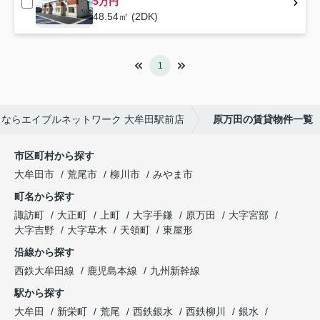
5万円
48.54㎡ (2DK)
1
ならエイブルネットワーク 大牟田駅前店
原万田の賃貸物件一覧
市区町村から探す
大牟田市
荒尾市
柳川市
みやま市
町名から探す
諏訪町
大正町
上町
大字手鎌
原万田
大字宮部
大字吉野
大字草木
天領町
東屋形
沿線から探す
西鉄大牟田線
鹿児島本線
九州新幹線
駅から探す
大牟田
新栄町
荒尾
西鉄銀水
西鉄柳川
銀水