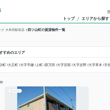
営
トップ
エリアから探す
四ツ山町の賃貸物件一覧
ク 大牟田駅前店
すすめのエリア
訪町
/
大正町
/
大字手鎌
/
上町
/
原万田
/
大字宮部
/
大字吉野
/
大字草木
/
天
件
アパート