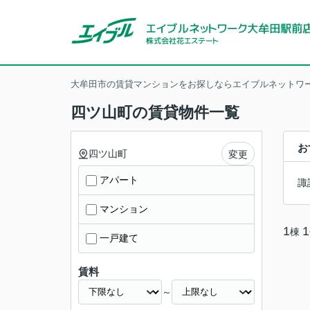
大牟田市の賃貸マンションをお探しならエイブルネットワー
四ツ山町の賃貸物件一覧
お
四ツ山町
変更
アパート
諏
マンション
1
1
棟
一戸建て
賃料
～