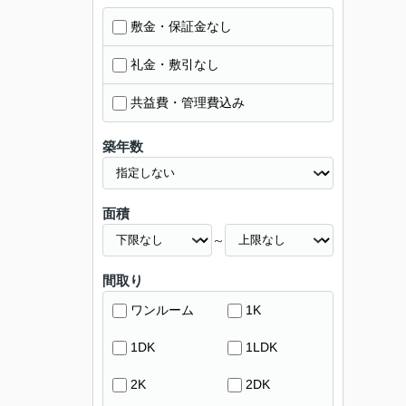
敷金・保証金なし
礼金・敷引なし
共益費・管理費込み
築年数
面積
～
間取り
ワンルーム
1K
1DK
1LDK
2K
2DK