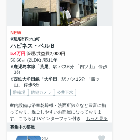
NEW
荒尾市
四ツ山町
ハピネス・ベルＢ
5.4
万円
管理/共益費2,000円
56.68㎡ (2LDK) /築11年
鹿児島本線
「
荒尾
」駅 バス6分 「四ツ山」 停歩
3分
西鉄大牟田線
「
大牟田
」駅 バス15分 「四ツ
山」 停歩3分
駐輪場
防犯カメラ
公共下水
室内設備は浴室乾燥機・洗面所独立など豊富に揃
っており、過ごしやすいお部屋になっておりま
す。こちらはTVインターフォン付き...
もっと見る
募集中の部屋
204