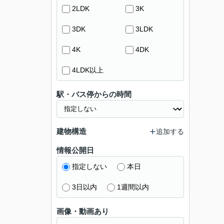
2LDK
3K
3DK
3LDK
4K
4DK
4LDK以上
駅・バス停からの時間
建物構造
追加する
情報公開日
指定しない
本日
3日以内
1週間以内
画像・動画あり