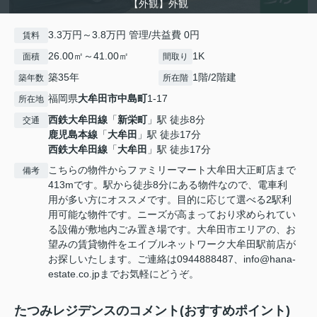
【外観】外観
3.3万円～3.8万円 管理/共益費 0円
賃料
26.00㎡～41.00㎡
1K
面積
間取り
築35年
1階/2階建
築年数
所在階
福岡県
大牟田市
中島町
1-17
所在地
西鉄大牟田線
「
新栄町
」駅 徒歩8分
交通
鹿児島本線
「
大牟田
」駅 徒歩17分
西鉄大牟田線
「
大牟田
」駅 徒歩17分
こちらの物件からファミリーマート大牟田大正町店まで
備考
413mです。駅から徒歩8分にある物件なので、電車利
用が多い方にオススメです。目的に応じて選べる2駅利
用可能な物件です。ニーズが高まっており求められてい
る設備が敷地内ごみ置き場です。大牟田市エリアの、お
望みの賃貸物件をエイブルネットワーク大牟田駅前店が
お探しいたします。ご連絡は0944888487、info@hana-
estate.co.jpまでお気軽にどうぞ。
たつみレジデンスのコメント(おすすめポイント)