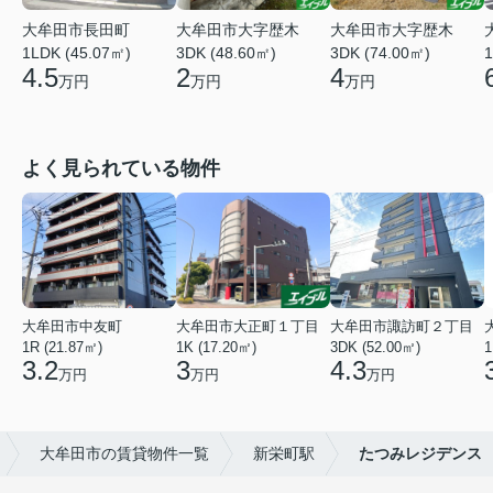
大牟田市大字歴木
大牟田市長田町
大牟田市大字歴木
3DK (74.00㎡)
1LDK (45.07㎡)
1
3DK (48.60㎡)
4
4.5
2
万円
万円
万円
よく見られている物件
大牟田市中友町
大牟田市大正町１丁目
大牟田市諏訪町２丁目
1R (21.87㎡)
1K (17.20㎡)
3DK (52.00㎡)
1
3.2
3
4.3
万円
万円
万円
大牟田市の賃貸物件一覧
新栄町駅
たつみレジデンス