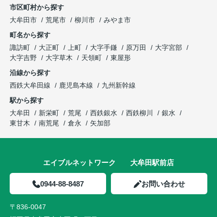
市区町村から探す
大牟田市
荒尾市
柳川市
みやま市
町名から探す
諏訪町
大正町
上町
大字手鎌
原万田
大字宮部
大字吉野
大字草木
天領町
東屋形
沿線から探す
西鉄大牟田線
鹿児島本線
九州新幹線
駅から探す
大牟田
新栄町
荒尾
西鉄銀水
西鉄柳川
銀水
東甘木
南荒尾
倉永
矢加部
エイブルネットワーク 大牟田駅前店
0944-88-8487
お問い合わせ
〒836-0047