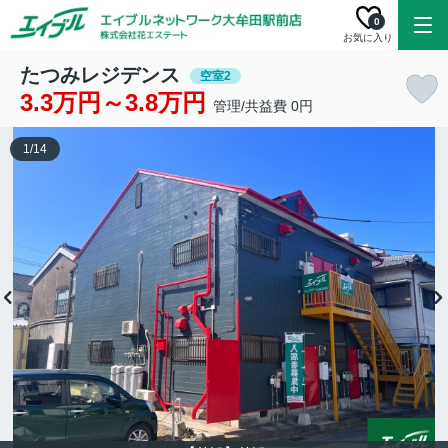
0
お気に入り
たつみレジデンス
空室2
3.3万円～3.8万円
管理/共益費 0円
1
/
14