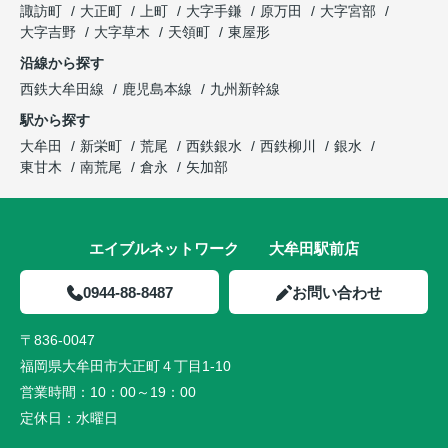
諏訪町
大正町
上町
大字手鎌
原万田
大字宮部
大字吉野
大字草木
天領町
東屋形
沿線から探す
西鉄大牟田線
鹿児島本線
九州新幹線
駅から探す
大牟田
新栄町
荒尾
西鉄銀水
西鉄柳川
銀水
東甘木
南荒尾
倉永
矢加部
エイブルネットワーク 大牟田駅前店
0944-88-8487
お問い合わせ
〒836-0047
福岡県大牟田市大正町４丁目1-10
営業時間：
10：00～19：00
定休日：
水曜日