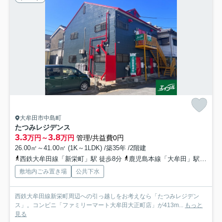
大牟田市中島町
たつみレジデンス
3.3
3.8
万円～
万円
管理/共益費0円
26.00㎡～41.00㎡ (1K～1LDK) /築35年 /2階建
西鉄大牟田線「新栄町」駅 徒歩8分
鹿児島本線「大牟田」駅 徒歩17分
敷地内ごみ置き場
公共下水
西鉄大牟田線新栄町周辺への引っ越しをお考えなら「たつみレジデン
ス」。コンビニ「ファミリーマート大牟田大正町店」が413m...
もっと
見る