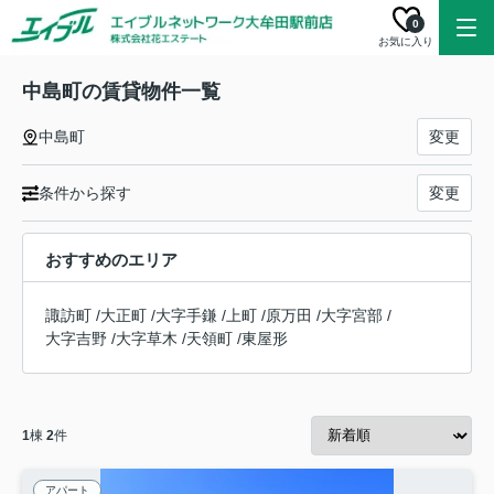
0
お気に入り
中島町の賃貸物件一覧
中島町
変更
条件から探す
変更
おすすめのエリア
諏訪町
/
大正町
/
大字手鎌
/
上町
/
原万田
/
大字宮部
/
大字吉野
/
大字草木
/
天領町
/
東屋形
1
棟
2
件
アパート