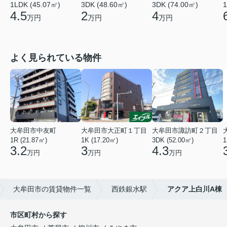
3DK (74.00㎡)
1LDK (45.07㎡)
1
3DK (48.60㎡)
4
4.5
2
万円
万円
万円
よく見られている物件
大牟田市中友町
大牟田市大正町１丁目
大牟田市諏訪町２丁目
1R (21.87㎡)
1K (17.20㎡)
3DK (52.00㎡)
1
3.2
3
4.3
万円
万円
万円
大牟田市の賃貸物件一覧
西鉄銀水駅
アクア上白川A棟
市区町村から探す