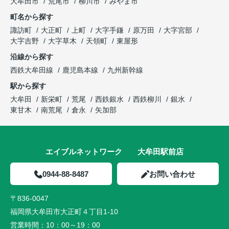
大牟田市
荒尾市
柳川市
みやま市
町名から探す
諏訪町
大正町
上町
大字手鎌
原万田
大字宮部
大字吉野
大字草木
天領町
東屋形
沿線から探す
西鉄大牟田線
鹿児島本線
九州新幹線
駅から探す
大牟田
新栄町
荒尾
西鉄銀水
西鉄柳川
銀水
東甘木
南荒尾
倉永
矢加部
エイブルネットワーク 大牟田駅前店
0944-88-8487
お問い合わせ
〒836-0047
福岡県大牟田市大正町４丁目1-10
営業時間：
10：00～19：00