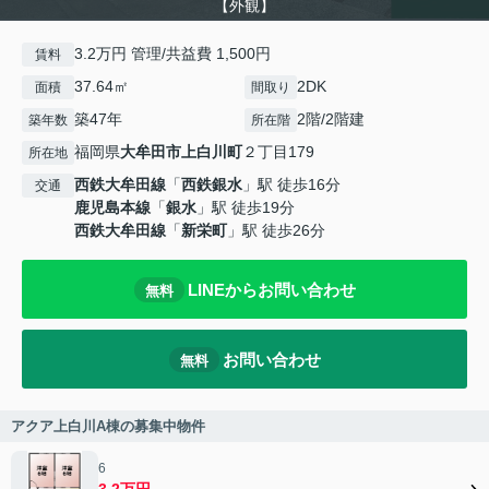
【外観】
3.2万円 管理/共益費 1,500円
賃料
37.64㎡
2DK
面積
間取り
築47年
2階/2階建
築年数
所在階
福岡県
大牟田市
上白川町
２丁目179
所在地
西鉄大牟田線
「
西鉄銀水
」駅 徒歩16分
交通
鹿児島本線
「
銀水
」駅 徒歩19分
西鉄大牟田線
「
新栄町
」駅 徒歩26分
LINEからお問い合わせ
無料
お問い合わせ
無料
アクア上白川A棟の募集中物件
6
3.2万円