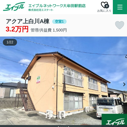
0
お気に入り
アクア上白川A棟
空室1
3.2万円
管理/共益費 1,500円
1
/
22