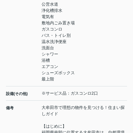
公営水道
浄化槽排水
電気有
敷地内ごみ置き場
ガスコンロ
バス・トイレ別
温水洗浄便座
洗面台
シャワー
浴槽
エアコン
シューズボックス
最上階
※サービス品：ガスコンロ2口
設備(その他)
大牟田市で理想の物件を見つける！住まい探
備考
しガイド
【はじめに】
福岡県南部に位置する大牟田市は、自然環境