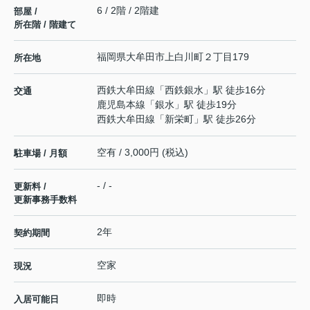
6 / 2階 / 2階建
部屋 /
所在階 / 階建て
福岡県
大牟田市
上白川町
２丁目179
所在地
西鉄大牟田線
「
西鉄銀水
」駅 徒歩16分
交通
鹿児島本線
「
銀水
」駅 徒歩19分
西鉄大牟田線
「
新栄町
」駅 徒歩26分
空有 / 3,000円 (税込)
駐車場 / 月額
- / -
更新料 /
更新事務手数料
2年
契約期間
空家
現況
即時
入居可能日