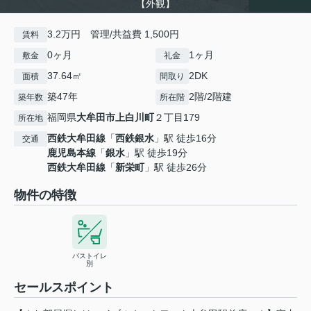
【外観】
3.2万円 管理/共益費 1,500円
賃料
0ヶ月
1ヶ月
敷金
礼金
37.64㎡
2DK
面積
間取り
築47年
2階/2階建
築年数
所在階
福岡県
大牟田市
上白川町
２丁目179
所在地
西鉄大牟田線
「
西鉄銀水
」駅 徒歩16分
交通
鹿児島本線
「
銀水
」駅 徒歩19分
西鉄大牟田線
「
新栄町
」駅 徒歩26分
物件の特徴
バストイレ
別
セールスポイント