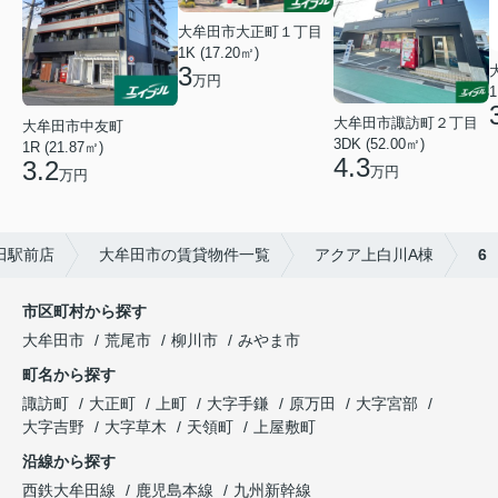
大牟田市大正町１丁目
1K (17.20㎡)
3
万円
1
大牟田市諏訪町２丁目
大牟田市中友町
3DK (52.00㎡)
1R (21.87㎡)
4.3
3.2
万円
万円
田駅前店
大牟田市の賃貸物件一覧
アクア上白川A棟
6
市区町村から探す
大牟田市
荒尾市
柳川市
みやま市
町名から探す
諏訪町
大正町
上町
大字手鎌
原万田
大字宮部
大字吉野
大字草木
天領町
上屋敷町
沿線から探す
西鉄大牟田線
鹿児島本線
九州新幹線