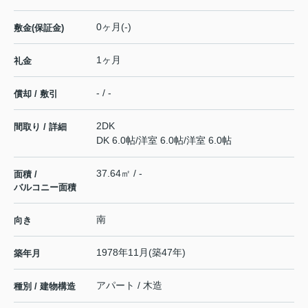
0ヶ月(-)
敷金(保証金)
1ヶ月
礼金
- / -
償却 / 敷引
2DK
間取り / 詳細
DK 6.0帖
/
洋室 6.0帖
/
洋室 6.0帖
37.64㎡ / -
面積 /
バルコニー面積
南
向き
1978年11月(築47年)
築年月
アパート / 木造
種別 / 建物構造