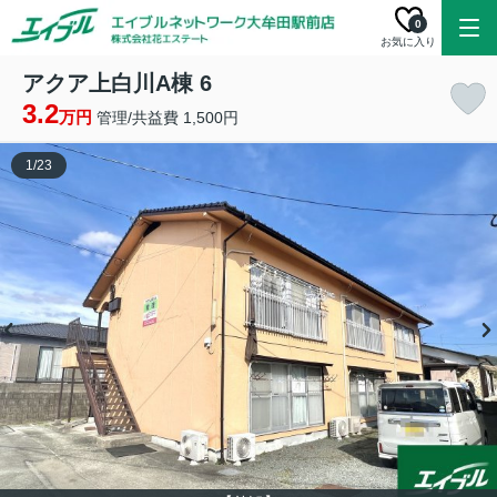
0
お気に入り
アクア上白川A棟 6
3.2
万円
管理/共益費 1,500円
1
/
23