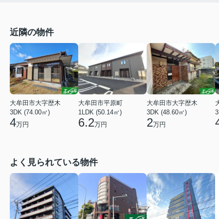
近隣の物件
大牟田市大字歴木
大牟田市平原町
大牟田市大字歴木
3DK (74.00㎡)
1LDK (50.14㎡)
3DK (48.60㎡)
3
4
6.2
2
万円
万円
万円
よく見られている物件