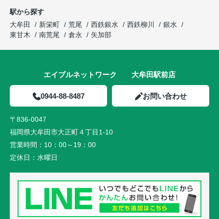
駅から探す
大牟田
新栄町
荒尾
西鉄銀水
西鉄柳川
銀水
東甘木
南荒尾
倉永
矢加部
エイブルネットワーク 大牟田駅前店
0944-88-8487
お問い合わせ
〒836-0047
福岡県大牟田市大正町４丁目1-10
営業時間：
10：00～19：00
定休日：
水曜日