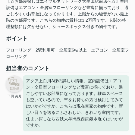
【☆お部屋探しはエイブルネットワーク大牟田駅前店へ☆】室内
設備はエアコン・全居室フローリングなど豊富に揃っており、過
ごしやすいお部屋になっております。上階からの騒音がない最上
階のお部屋です。こちらの物件の賃料は3.2万円です。玄関の整
理整頓には欠かせない、シューズボックス付きの物件です。
ポイント
フローリング
2駅利用可
全居室6帖以上
エアコン
全居室フ
ローリング
担当者のコメント
アクア上白川A棟の詳しい情報。室内設備はエアコ
ン・全居室フローリングなど豊富に揃っており、過
ごしやすいお部屋になっております。駐車スペース
下田 美月
も空いているので、車をお持ちの方は検討してみて
はいかがですか。こちらは現在空家の物件です。新
しい日々を送るにふさわしい、きれいな室内です。
住まい探しなら西鉄大牟田線西鉄銀水近くはいかが
ですか。