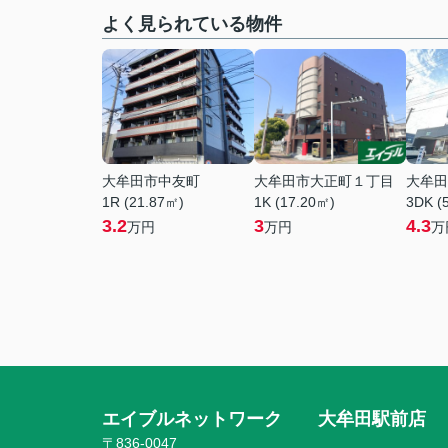
よく見られている物件
大牟田市中友町
大牟田市大正町１丁目
大牟田
1R (21.87㎡)
1K (17.20㎡)
3DK (
3.2
3
4.3
万円
万円
万
エイブルネットワーク 大牟田駅前店
〒836-0047