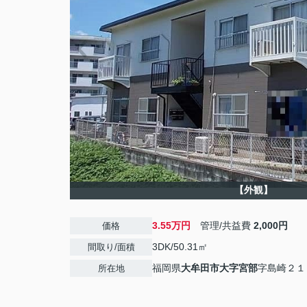
【外観】
3.55万円
管理/共益費
2,000円
価格
3DK/50.31㎡
間取り/面積
福岡県
大牟田市
大字宮部
字島崎２１
所在地