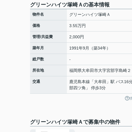
グリーンハイツ塚崎Ａの基本情報
物件名
グリーンハイツ塚崎Ａ
価格
3.55万円
管理/共益費
2,000円
築年月
1991年9月（築34年）
総戸数
-
所在地
福岡県
大牟田市
大字宮部
字島崎２
交通
鹿児島本線
「
大牟田
」駅 バス16
部四ツ角」 停歩3分
グリーンハイツ塚崎Ａで募集中の物件