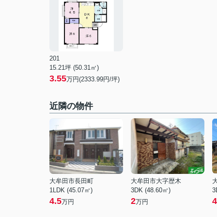
201
15.21坪 (50.31㎡)
3.55
万円(2333.99円/坪)
近隣の物件
大牟田市長田町
大牟田市大字歴木
1LDK (45.07㎡)
3DK (48.60㎡)
3
4.5
2
4
万円
万円