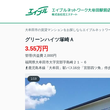
大牟田市の賃貸マンションをお探しならエイブルネットワー
グリーンハイツ塚崎Ａ
3.55万円
管理/共益費 2,000円
福岡県
大牟田市
大字宮部
字島崎２１－６
鹿児島本線「大牟田」駅バス16分「宮部四ツ角」停
1
/
19