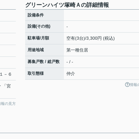
グリーンハイツ塚崎Ａの詳細情報
設備条件
設備(その他)
-
駐車場/月額
空有(3台)/3,300円 (税込)
用途地域
第一種住居
募集戸数 / 総戸数
- / -
取引態様
仲介
１－６
情報
分 「宮
情報の見方