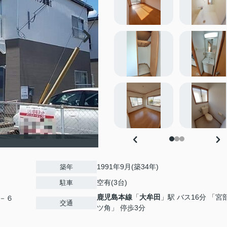
1991年9月(築34年)
築年
空有(3台)
駐車
鹿児島本線
「
大牟田
」駅 バス16分 「宮
－６
交通
ツ角」 停歩3分