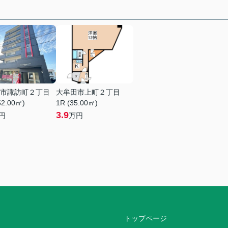
市諏訪町２丁目
大牟田市上町２丁目
52.00㎡)
1R (35.00㎡)
3.9
円
万円
トップページ