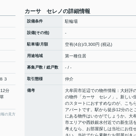
カーサ セレノの詳細情報
設備条件
駐輪場
設備(その他)
-
駐車場/月額
空有(4台)/3,300円 (税込)
用途地域
第一種住居
募集戸数 / 総戸数
- / -
８３
取引態様
仲介
12分
備考
大牟田市近辺での物件情報：大好評
「草
の物件「カーサ セレノ」。新しい
のスタートにおすすめなのが、こち
アパートです。駅から徒歩12分のと
情報の見方
にある物件はいかがでしょうか。大
市エリアや西鉄銀水付近での新生活
考えなら、お部屋探しは当社にお任
さい。当社でなら素敵なお部屋がき