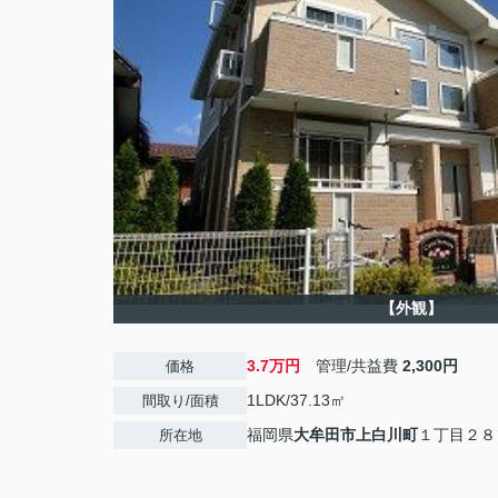
【外観】
3.7万円
管理/共益費
2,300円
価格
1LDK/37.13㎡
間取り/面積
福岡県
大牟田市
上白川町
１丁目２８
所在地