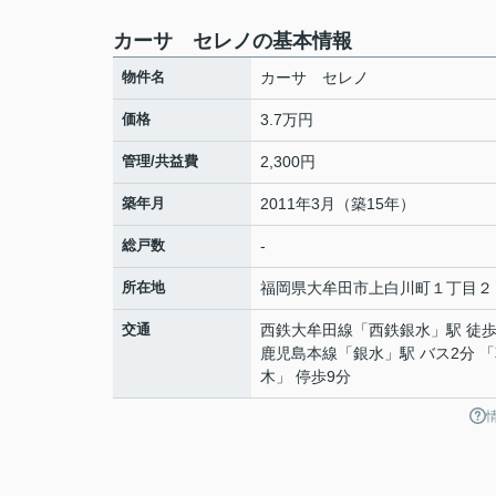
カーサ セレノの基本情報
物件名
カーサ セレノ
価格
3.7万円
管理/共益費
2,300円
築年月
2011年3月（築15年）
総戸数
-
所在地
福岡県
大牟田市
上白川町
１丁目２
交通
西鉄大牟田線
「
西鉄銀水
」駅 徒歩
鹿児島本線
「
銀水
」駅 バス2分 
木」 停歩9分