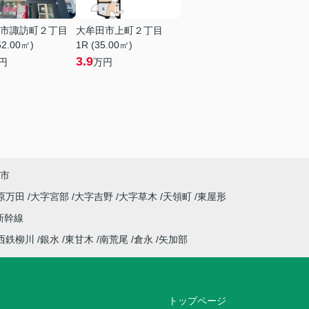
市諏訪町２丁目
大牟田市上町２丁目
52.00㎡)
1R (35.00㎡)
3.9
円
万円
市
原万田
大字宮部
大字吉野
大字草木
天領町
東屋形
新幹線
西鉄柳川
銀水
東甘木
南荒尾
倉永
矢加部
トップページ