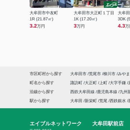
大牟田市中友町
大牟田市大正町１丁目
大牟田
1R (21.87㎡)
1K (17.20㎡)
3DK (
3.2
3
4.3
万円
万円
万
市区町村から探す
大牟田市
荒尾市
柳川市
みやま
町名から探す
諏訪町
大正町
上町
大字手鎌
沿線から探す
西鉄大牟田線
鹿児島本線
九州
駅から探す
大牟田
新栄町
荒尾
西鉄銀水
エイブルネットワーク 大牟田駅前店