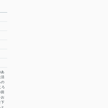
のあ
生活
らの
ころ
牟田
をお
せ下
っと