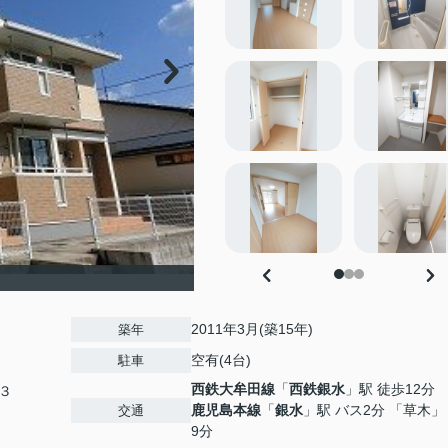
2011年3月(築15年)
築年
空有(4台)
駐車
西鉄大牟田線
「
西鉄銀水
」駅 徒歩12分
３
鹿児島本線
「
銀水
」駅 バス2分 「草木」
交通
9分