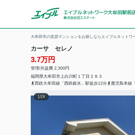
大牟田市の賃貸マンションをお探しならエイブルネットワー
カーサ セレノ
3.7万円
管理/共益費 2,300円
福岡県
大牟田市
上白川町
１丁目２８３
西鉄大牟田線「西鉄銀水」駅徒歩12分
鹿児島本線
1
/
19