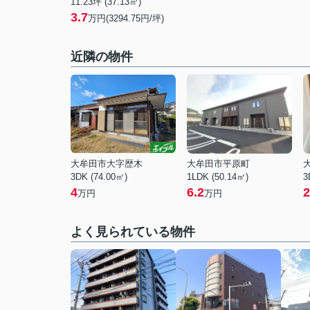
11.23坪 (37.13㎡)
3.7
万円(3294.75円/坪)
近隣の物件
大牟田市大字歴木
大牟田市平原町
3DK (74.00㎡)
1LDK (50.14㎡)
3
4
6.2
2
万円
万円
よく見られている物件