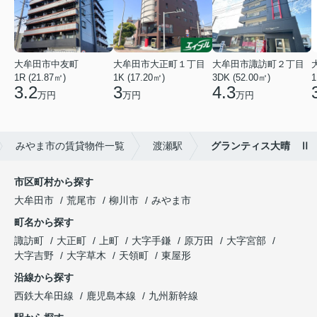
大牟田市中友町
大牟田市大正町１丁目
大牟田市諏訪町２丁目
1R (21.87㎡)
1K (17.20㎡)
3DK (52.00㎡)
1
3.2
3
4.3
万円
万円
万円
みやま市の賃貸物件一覧
渡瀬駅
グランティス大晴 Ⅱ
市区町村から探す
大牟田市
荒尾市
柳川市
みやま市
町名から探す
諏訪町
大正町
上町
大字手鎌
原万田
大字宮部
大字吉野
大字草木
天領町
東屋形
沿線から探す
西鉄大牟田線
鹿児島本線
九州新幹線