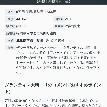
【外観】外観写真（昼）
5万円 管理/共益費 4,000円
賃料
44.96㎡
2DK
面積
間取り
築15年
2階/2階建
築年数
所在階
福岡県
みやま市
高田町濃施
所在地
鹿児島本線
「
渡瀬
」駅 徒歩10分
交通
ぜひ一度見ていただきたい、「グランティス大晴 Ⅱ」
備考
です。こちらの物件はアパートです。アクセスの良い徒
歩10分の物件です。丁寧かつ迅速に対応する事がモッ
トーの当社なら、きっと満足していただけるお部屋探し
が可能です。みやま市や渡瀬付近のことならお任せ下さ
い。
グランティス大晴 Ⅱのコメント(おすすめポイン
ト)
好評の駅近物件となっており、駅より徒歩10分に立地していま
す。アパートタイプのお部屋です。快適な住環境の整ったみやま