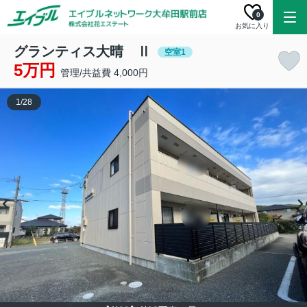
0
お気に入り
グランティス大晴 Ⅱ
空室1
5万円
管理/共益費 4,000円
1
/
28