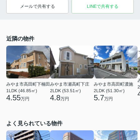
メールで共有する
LINEで共有する
近隣の物件
みやま市高田町下楠田
みやま市瀬高町下庄
みやま市高田町濃施
2
1LDK (46.85㎡)
2LDK (53.51㎡)
2LDK (51.30㎡)
4.55
4.8
5.7
万円
万円
万円
よく見られている物件