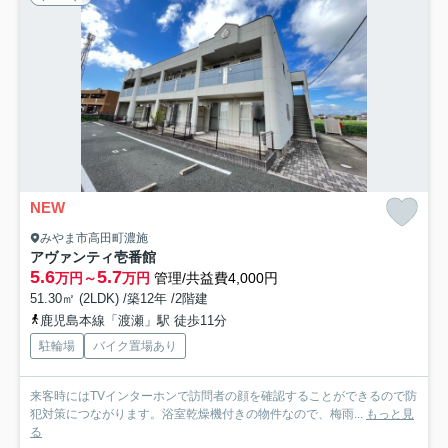
NEW
みやま市高田町濃施
アヴァンティ壱番館
5.6
5.7
万円～
万円
管理/共益費4,000円
51.30㎡ (2LDK) /築12年 /2階建
鹿児島本線「渡瀬」駅 徒歩11分
駐輪場
バイク置場あり
来客時にはTVインターホンで訪問者の顔を確認することができるので防
犯対策につながります。浴室乾燥機付きの物件なので、梅雨...
もっと見
る