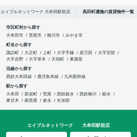
エイブルネットワーク 大牟田駅前店
高田町濃施の賃貸物件一覧
市区町村から探す
大牟田市
荒尾市
柳川市
みやま市
町名から探す
諏訪町
大正町
上町
大字手鎌
原万田
大字宮部
大字吉野
大字草木
天領町
東屋形
沿線から探す
西鉄大牟田線
鹿児島本線
九州新幹線
駅から探す
大牟田
新栄町
荒尾
西鉄銀水
西鉄柳川
銀水
東甘木
南荒尾
倉永
矢加部
エイブルネットワーク 大牟田駅前店