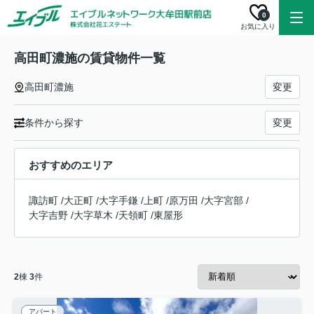
0
お気に入り
高田町濃施の賃貸物件一覧
高田町濃施
変更
条件から探す
変更
おすすめのエリア
諏訪町
/
大正町
/
大字手鎌
/
上町
/
原万田
/
大字宮部
/
大字吉野
/
大字草木
/
天領町
/
東屋形
2
棟
3
件
アパート