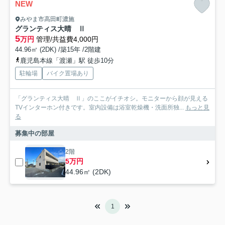
NEW
みやま市高田町濃施
グランティス大晴 Ⅱ
5
万円
管理/共益費4,000円
44.96㎡ (2DK) /築15年 /2階建
鹿児島本線「渡瀬」駅 徒歩10分
駐輪場
バイク置場あり
「グランティス大晴 Ⅱ」のここがイチオシ。モニターから顔が見える
TVインターホン付きです。室内設備は浴室乾燥機・洗面所独...
もっと見
る
募集中の部屋
2階
5万円
44.96㎡ (2DK)
1