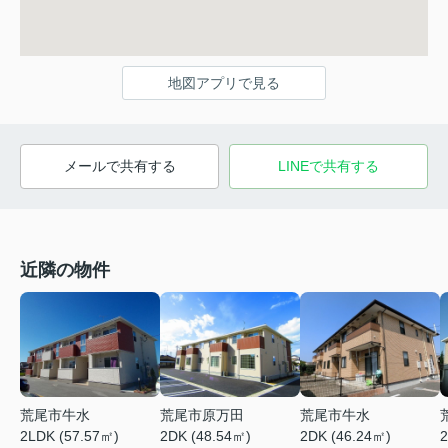
地図アプリで見る
メールで共有する
LINEで共有する
近隣の物件
荒尾市牛水
荒尾市原万田
荒尾市牛水
2LDK (57.57㎡)
2DK (48.54㎡)
2DK (46.24㎡)
2