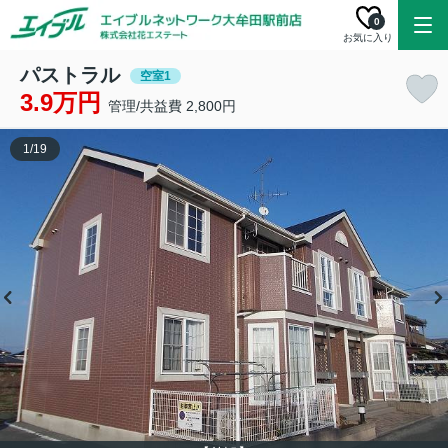
0
お気に入り
パストラル
空室1
3.9万円
管理/共益費 2,800円
1
/
19