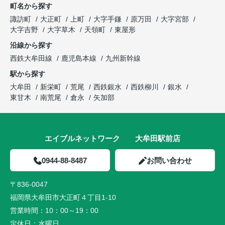
町名から探す
諏訪町
大正町
上町
大字手鎌
原万田
大字宮部
大字吉野
大字草木
天領町
東屋形
沿線から探す
西鉄大牟田線
鹿児島本線
九州新幹線
駅から探す
大牟田
新栄町
荒尾
西鉄銀水
西鉄柳川
銀水
東甘木
南荒尾
倉永
矢加部
エイブルネットワーク 大牟田駅前店
0944-88-8487
お問い合わせ
〒836-0047
福岡県大牟田市大正町４丁目1-10
営業時間：
10：00～19：00
定休日：
水曜日