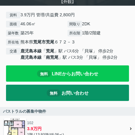
【外観】
3.9万円 管理/共益費 2,800円
賃料
46.06㎡
2DK
面積
間取り
築25年
1階/2階建
築年数
所在階
熊本県
荒尾市
荒尾
６７２－３
所在地
鹿児島本線
「
荒尾
」駅 バス6分 「貝塚」 停歩2分
交通
鹿児島本線
「
南荒尾
」駅 バス3分 「貝塚」 停歩2分
LINEからお問い合わせ
無料
お問い合わせ
無料
パストラルの募集中物件
102
3.9万円
1階 / 13.93坪(46.06㎡)