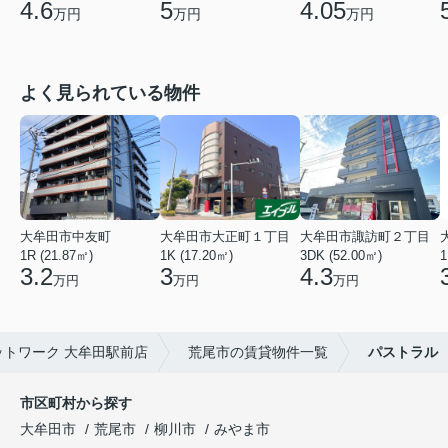
4.6
5
4.05
万円
万円
万円
よく見られている物件
大牟田市中友町
大牟田市大正町１丁目
大牟田市諏訪町２丁目
1R (21.87㎡)
1K (17.20㎡)
3DK (52.00㎡)
1
3.2
3
4.3
万円
万円
万円
トワーク 大牟田駅前店
荒尾市の賃貸物件一覧
パストラル
市区町村から探す
大牟田市
荒尾市
柳川市
みやま市