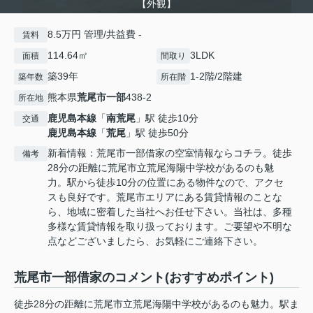
【外観】
8.5万円 管理/共益費 -
賃料
114.64㎡
3LDK
面積
間取り
築39年
1-2階/2階建
築年数
所在階
熊本県
荒尾市
一部
438-2
所在地
鹿児島本線
「
南荒尾
」駅 徒歩10分
交通
鹿児島本線
「
荒尾
」駅 徒歩50分
新着情報：荒尾市一部借家の空室情報ならコチラ。徒歩
備考
28分の距離に荒尾市立荒尾海陽中学校があるのも魅
力。駅から徒歩10分の位置にある物件なので、アクセ
スも良好です。荒尾市エリアにある賃貸情報のことな
ら、地域に密着した当社へお任せ下さい。当社は、多種
多様な賃貸情報を取り扱っております。ご要望や不明な
点などございましたら、お気軽にご連絡下さい。
荒尾市一部借家のコメント(おすすめポイント)
徒歩28分の距離に荒尾市立荒尾海陽中学校があるのも魅力。駅ま