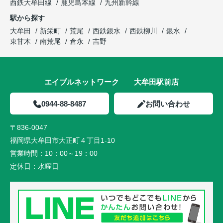
西鉄大牟田線
鹿児島本線
九州新幹線
駅から探す
大牟田
新栄町
荒尾
西鉄銀水
西鉄柳川
銀水
東甘木
南荒尾
倉永
吉野
エイブルネットワーク 大牟田駅前店
0944-88-8487
お問い合わせ
〒836-0047
福岡県大牟田市大正町４丁目1-10
営業時間：
10：00～19：00
定休日：
水曜日