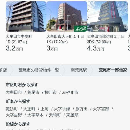
大牟田市中友町
大牟田市大正町１丁目
大牟田市諏訪町２丁目
1R (21.87㎡)
1K (17.20㎡)
3DK (52.00㎡)
1
3.2
3
4.3
万円
万円
万円
前店
荒尾市の賃貸物件一覧
南荒尾駅
荒尾市一部借家
市区町村から探す
大牟田市
荒尾市
柳川市
みやま市
町名から探す
諏訪町
大正町
上町
大字手鎌
原万田
大字宮部
大字吉野
大字草木
天領町
東屋形
沿線から探す