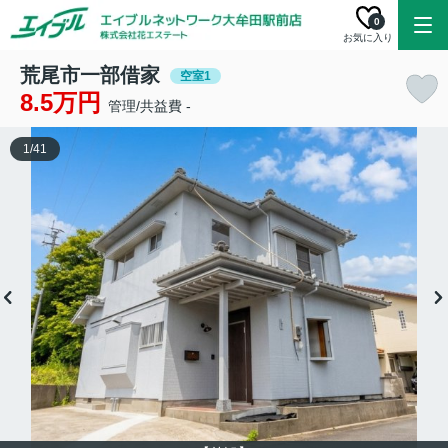
0
お気に入り
荒尾市一部借家
空室1
8.5万円
管理/共益費 -
1
/
41