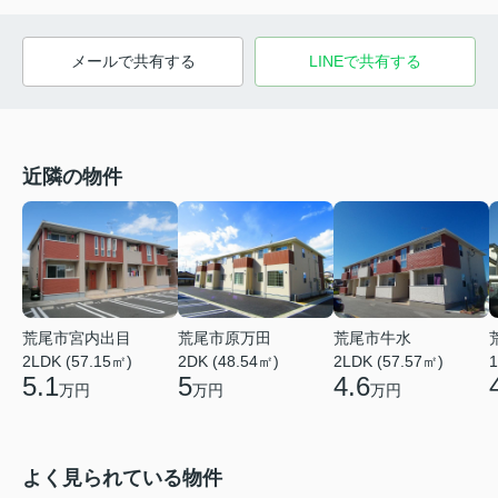
メールで共有する
LINEで共有する
近隣の物件
荒尾市宮内出目
荒尾市原万田
荒尾市牛水
2LDK (57.15㎡)
2DK (48.54㎡)
2LDK (57.57㎡)
1
5.1
5
4.6
万円
万円
万円
よく見られている物件