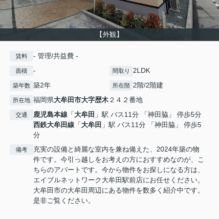
【外観】
- 管理/共益費 -
賃料
-
2LDK
面積
間取り
築2年
2階/2階建
築年数
所在階
福岡県
大牟田市
大字歴木
２４２番地
所在地
鹿児島本線
「
大牟田
」駅 バス11分 「神田脇」 停歩5分
交通
西鉄大牟田線
「
大牟田
」駅 バス11分 「神田脇」 停歩5
分
充実の設備と綺麗な室内を兼ね備えた、2024年築の物
備考
件です。今引っ越しをお考えの方におすすめなのが、こ
ちらのアパートです。今から物件をお探しになる方は、
エイブルネットワーク大牟田駅前店にお任せください。
大牟田市の大牟田周辺にある物件を数多く紹介中です。
是非ご覧ください。