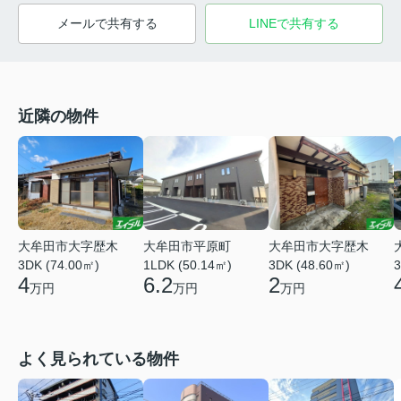
メールで共有する
LINEで共有する
近隣の物件
大牟田市大字歴木
大牟田市平原町
大牟田市大字歴木
3DK (74.00㎡)
1LDK (50.14㎡)
3DK (48.60㎡)
3
4
6.2
2
万円
万円
万円
よく見られている物件