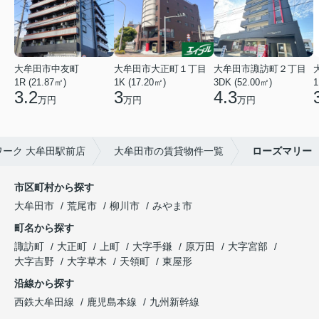
大牟田市中友町
大牟田市大正町１丁目
大牟田市諏訪町２丁目
1R (21.87㎡)
1K (17.20㎡)
3DK (52.00㎡)
1
3.2
3
4.3
万円
万円
万円
ーク 大牟田駅前店
大牟田市の賃貸物件一覧
ローズマリー
市区町村から探す
大牟田市
荒尾市
柳川市
みやま市
町名から探す
諏訪町
大正町
上町
大字手鎌
原万田
大字宮部
大字吉野
大字草木
天領町
東屋形
沿線から探す
西鉄大牟田線
鹿児島本線
九州新幹線