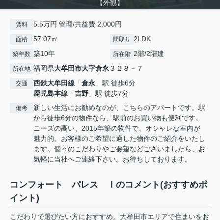
【外観】
5.5万円 管理/共益費 2,000円
賃料
57.07㎡
2LDK
面積
間取り
築10年
2階/2階建
築年数
所在階
福岡県
大牟田市
大字倉永
３２８－７
所在地
西鉄大牟田線
「
倉永
」駅 徒歩6分
交通
鹿児島本線
「
吉野
」駅 徒歩7分
新しい生活にお勧めなのが、こちらのアパートです。駅
備考
から徒歩6分の物件なら、駅前のお買い物も便利です。
ニーズの高い、2015年築の物件で、オシャレな室内が
魅力的。お客様のご希望に適した物件のご紹介をいたし
ます。個々のこだわりやご要望などございましたら、お
気軽に当社へご連絡下さい。お待ちしております。
コンフォート パレス Ⅰのコメント(おすすめポ
イント)
こだわりで選びたい方におすすめ。大牟田市エリアで住まいをお