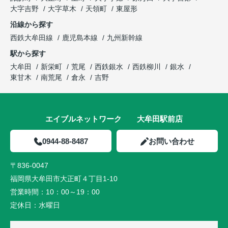
大字吉野
大字草木
天領町
東屋形
沿線から探す
西鉄大牟田線
鹿児島本線
九州新幹線
駅から探す
大牟田
新栄町
荒尾
西鉄銀水
西鉄柳川
銀水
東甘木
南荒尾
倉永
吉野
エイブルネットワーク 大牟田駅前店
0944-88-8487
お問い合わせ
〒836-0047
福岡県大牟田市大正町４丁目1-10
営業時間：
10：00～19：00
定休日：
水曜日