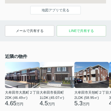
地図アプリで見る
メールで共有する
LINEで共有する
近隣の物件
大牟田市大黒町２丁目
大牟田市長田町
大牟田市天領町２丁目
3
2DK (46.49㎡)
1LDK (45.07㎡)
2LDK (58.95㎡)
4.65
4.5
5.3
万円
万円
万円