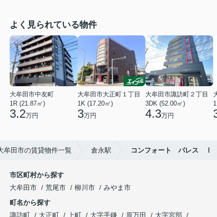
よく見られている物件
大牟田市中友町
大牟田市大正町１丁目
大牟田市諏訪町２丁目
1R (21.87㎡)
1K (17.20㎡)
3DK (52.00㎡)
1
3.2
3
4.3
万円
万円
万円
大牟田市の賃貸物件一覧
倉永駅
コンフォート パレス Ⅰ
市区町村から探す
大牟田市
荒尾市
柳川市
みやま市
町名から探す
諏訪町
大正町
上町
大字手鎌
原万田
大字宮部