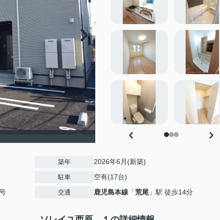
2026年6月(新築)
築年
空有(17台)
駐車
号
鹿児島本線
「
荒尾
」駅 徒歩14分
交通
ソレイユ西原 １の詳細情報