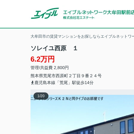
大牟田市の賃貸マンションをお探しならエイブルネットワー
ソレイユ西原 １
6.2万円
管理/共益費 2,800円
熊本県
荒尾市
西原町
２丁目９番２４号
鹿児島本線「荒尾」駅徒歩14分
1
/
20