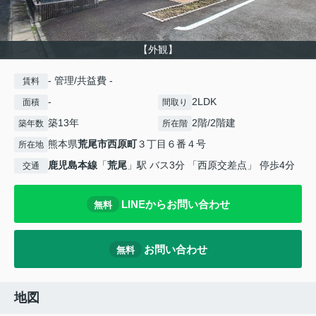
【外観】
- 管理/共益費 -
賃料
-
2LDK
面積
間取り
築13年
2階/2階建
築年数
所在階
熊本県
荒尾市
西原町
３丁目６番４号
所在地
鹿児島本線
「
荒尾
」駅 バス3分 「西原交差点」 停歩4分
交通
LINEからお問い合わせ
無料
お問い合わせ
無料
地図