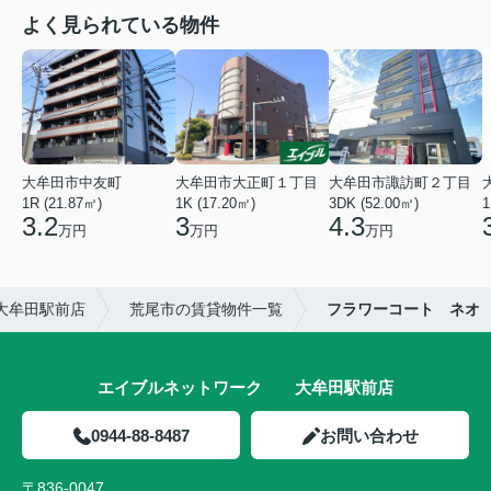
よく見られている物件
大牟田市中友町
大牟田市大正町１丁目
大牟田市諏訪町２丁目
1R (21.87㎡)
1K (17.20㎡)
3DK (52.00㎡)
1
3.2
3
4.3
万円
万円
万円
大牟田駅前店
荒尾市の賃貸物件一覧
フラワーコート ネオ
エイブルネットワーク 大牟田駅前店
0944-88-8487
お問い合わせ
〒836-0047