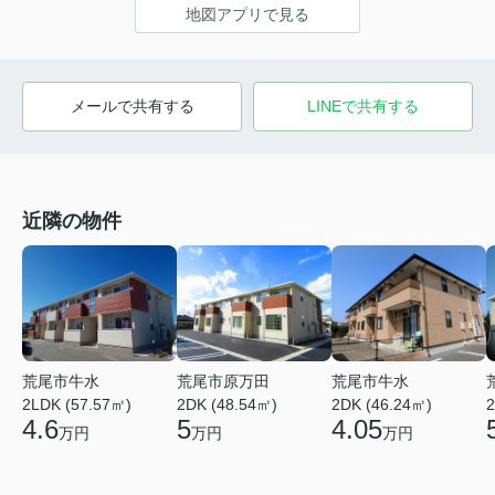
地図アプリで見る
メールで共有する
LINEで共有する
近隣の物件
荒尾市牛水
荒尾市原万田
荒尾市牛水
2LDK (57.57㎡)
2DK (48.54㎡)
2DK (46.24㎡)
2
4.6
5
4.05
万円
万円
万円