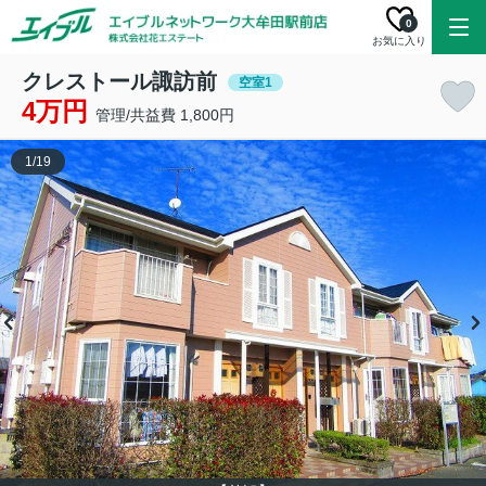
0
お気に入り
クレストール諏訪前
空室1
4万円
管理/共益費 1,800円
1
/
19