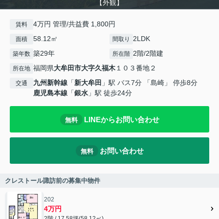
【外観】
4万円 管理/共益費 1,800円
賃料
58.12㎡
2LDK
面積
間取り
築29年
2階/2階建
築年数
所在階
福岡県
大牟田市
大字久福木
１０３番地２
所在地
九州新幹線
「
新大牟田
」駅 バス7分 「島崎」 停歩8分
交通
鹿児島本線
「
銀水
」駅 徒歩24分
LINEからお問い合わせ
無料
お問い合わせ
無料
クレストール諏訪前の募集中物件
202
4万円
2階 / 17.58坪(58.12㎡)