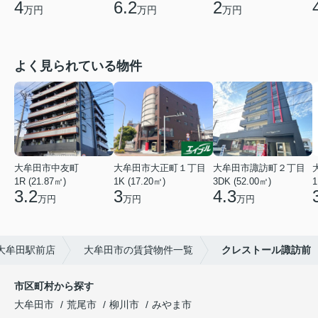
4
6.2
2
万円
万円
万円
よく見られている物件
大牟田市中友町
大牟田市大正町１丁目
大牟田市諏訪町２丁目
1R (21.87㎡)
1K (17.20㎡)
3DK (52.00㎡)
1
3.2
3
4.3
万円
万円
万円
大牟田駅前店
大牟田市の賃貸物件一覧
クレストール諏訪前
市区町村から探す
大牟田市
荒尾市
柳川市
みやま市