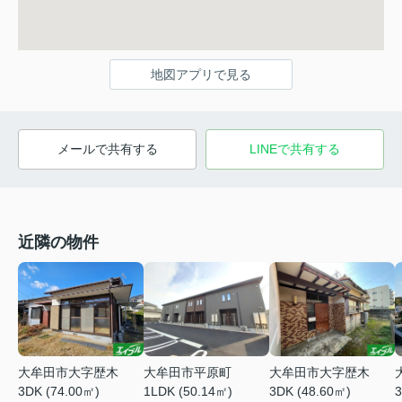
地図アプリで見る
メールで共有する
LINEで共有する
近隣の物件
大牟田市大字歴木
大牟田市平原町
大牟田市大字歴木
3DK (74.00㎡)
1LDK (50.14㎡)
3DK (48.60㎡)
3