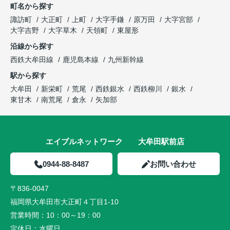
町名から探す
諏訪町
大正町
上町
大字手鎌
原万田
大字宮部
大字吉野
大字草木
天領町
東屋形
沿線から探す
西鉄大牟田線
鹿児島本線
九州新幹線
駅から探す
大牟田
新栄町
荒尾
西鉄銀水
西鉄柳川
銀水
東甘木
南荒尾
倉永
矢加部
エイブルネットワーク 大牟田駅前店
0944-88-8487
お問い合わせ
〒836-0047
福岡県大牟田市大正町４丁目1-10
営業時間：
10：00～19：00
定休日：
水曜日