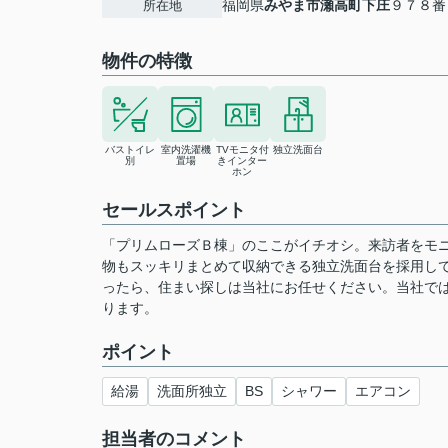
福岡県
みやま市
瀬高町下庄
９７８番
所在地
物件の特徴
バストイレ
室内洗濯機
TVモニタ付
独立洗面台
別
置場
きインター
ホン
セールスポイント
「プリムローズＢ棟」のここがイチオシ。来訪者をモニ
物もスッキリまとめて収納できる独立洗面台を採用して
ったら、住まい探しは当社にお任せください。当社で
ります。
ポイント
給湯
洗面所独立
BS
シャワー
エアコン
担当者のコメント