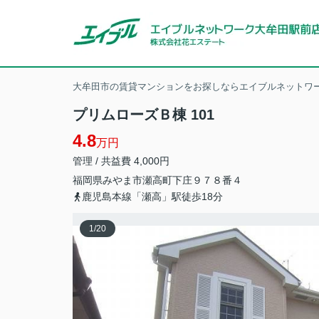
大牟田市の賃貸マンションをお探しならエイブルネットワー
プリムローズＢ棟 101
4.8
万円
管理 / 共益費 4,000円
福岡県
みやま市
瀬高町下庄
９７８番４
鹿児島本線「瀬高」駅徒歩18分
1
/
20