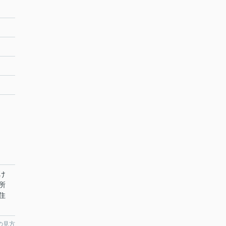
け
所
住
の見方