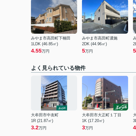
みやま市高田町下楠田
みやま市高田町濃施
1LDK (46.85㎡)
2DK (44.96㎡)
2
4.55
5
5
万円
万円
よく見られている物件
大牟田市中友町
大牟田市大正町１丁目
1R (21.87㎡)
1K (17.20㎡)
3
3.2
3
4
万円
万円