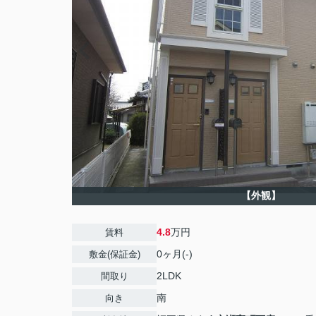
【外観】
4.8
万円
賃料
0ヶ月(-)
敷金(保証金)
2LDK
間取り
南
向き