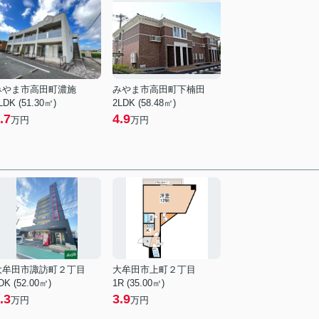
みやま市高田町濃施
みやま市高田町下楠田
LDK (51.30㎡)
2LDK (58.48㎡)
.7
4.9
万円
万円
大牟田市諏訪町２丁目
大牟田市上町２丁目
DK (52.00㎡)
1R (35.00㎡)
.3
3.9
万円
万円