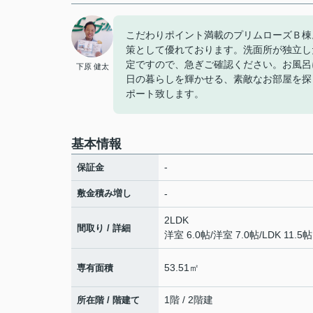
こだわりポイント満載のプリムローズＢ棟
策として優れております。洗面所が独立し
定ですので、急ぎご確認ください。お風呂
下原 健太
日の暮らしを輝かせる、素敵なお部屋を探
ポート致します。
基本情報
-
保証金
敷金積み増し
-
2LDK
間取り / 詳細
洋室 6.0帖
/
洋室 7.0帖
/
LDK 11.5帖
53.51㎡
専有面積
1階 / 2階建
所在階 / 階建て