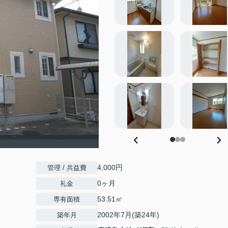
4,000円
管理 / 共益費
0ヶ月
礼金
53.51㎡
専有面積
2002年7月(築24年)
築年月