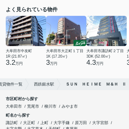
よく見られている物件
大牟田市中友町
大牟田市大正町１丁目
大牟田市諏訪町２丁目
1R (21.87㎡)
1K (17.20㎡)
3DK (52.00㎡)
1
3.2
3
4.3
万円
万円
万円
賃貸物件一覧
西鉄銀水駅
ＳＵＮ ＨＥＩＭＥ Ｍ＆Ｈ Ⅱ
市区町村から探す
大牟田市
荒尾市
柳川市
みやま市
町名から探す
諏訪町
大正町
上町
大字手鎌
原万田
大字宮部
大字吉野
大字草木
天領町
東屋形