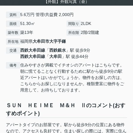
【外観】外観写真（昼）
5.6万円 管理/共益費 2,000円
賃料
51.30㎡
2LDK
面積
間取り
築13年
2階/2階建
築年数
所在階
福岡県
大牟田市
大字手鎌
所在地
西鉄大牟田線
「
西鉄銀水
」駅 徒歩9分
交通
西鉄大牟田線
「
大牟田
」駅 徒歩44分
住みやすさが満載でイチオシのアパートはこちらです。
備考
朝に慌てることなく行動するために駅から徒歩9分の駅
近アパートはいかがでしょうか。物件をお探しの方は、
こちらからお探しになりませんか。種類豊富に物件をご
用意して、お待ちしております。
ＳＵＮ ＨＥＩＭＥ Ｍ＆Ｈ Ⅱのコメント(おす
すめポイント)
アパートタイプのお部屋です。駅から徒歩9分の位置にある物件
なので、アクセスも良好です。住まい探しの際には、実際に住ん