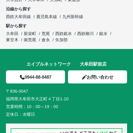
沿線から探す
西鉄大牟田線
鹿児島本線
九州新幹線
駅から探す
大牟田
新栄町
荒尾
西鉄銀水
西鉄柳川
銀水
東甘木
南荒尾
倉永
矢加部
エイブルネットワーク 大牟田駅前店
0944-88-8487
お問い合わせ
〒836-0047
福岡県大牟田市大正町４丁目1-10
営業時間：
10：00～19：00
定休日：
水曜日