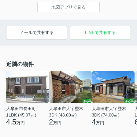
地図アプリで見る
メールで共有する
LINEで共有する
近隣の物件
大牟田市大字歴木
大牟田市長田町
大牟田市大字歴木
3DK (74.00㎡)
1LDK (45.07㎡)
1
3DK (48.60㎡)
4
4.5
2
万円
万円
万円