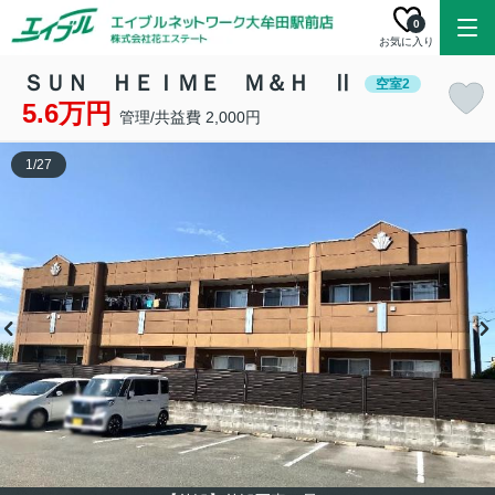
0
お気に入り
ＳＵＮ ＨＥＩＭＥ Ｍ＆Ｈ Ⅱ
空室2
5.6万円
管理/共益費 2,000円
1
/
27