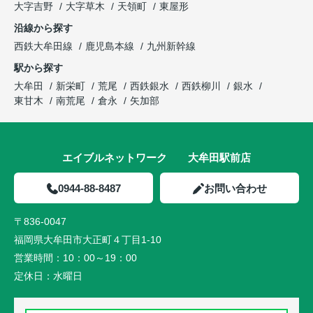
大字吉野
大字草木
天領町
東屋形
沿線から探す
西鉄大牟田線
鹿児島本線
九州新幹線
駅から探す
大牟田
新栄町
荒尾
西鉄銀水
西鉄柳川
銀水
東甘木
南荒尾
倉永
矢加部
エイブルネットワーク 大牟田駅前店
0944-88-8487
お問い合わせ
〒836-0047
福岡県大牟田市大正町４丁目1-10
営業時間：
10：00～19：00
定休日：
水曜日