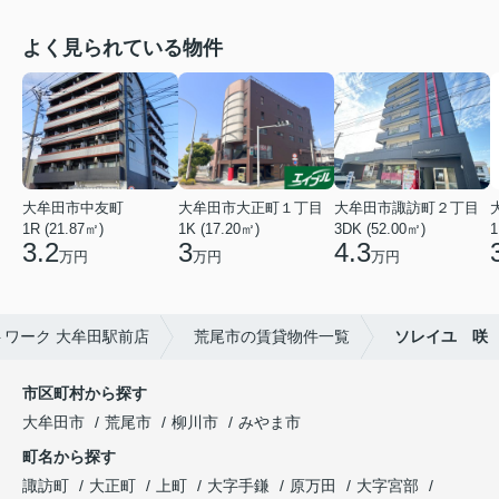
よく見られている物件
大牟田市中友町
大牟田市大正町１丁目
大牟田市諏訪町２丁目
1R (21.87㎡)
1K (17.20㎡)
3DK (52.00㎡)
1
3.2
3
4.3
万円
万円
万円
ワーク 大牟田駅前店
荒尾市の賃貸物件一覧
ソレイユ 咲
市区町村から探す
大牟田市
荒尾市
柳川市
みやま市
町名から探す
諏訪町
大正町
上町
大字手鎌
原万田
大字宮部