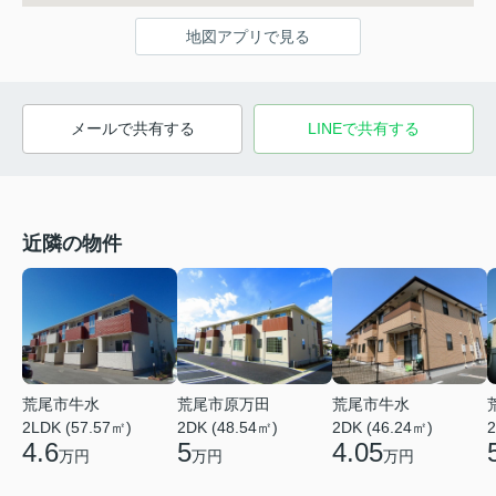
地図アプリで見る
メールで共有する
LINEで共有する
近隣の物件
荒尾市牛水
荒尾市原万田
荒尾市牛水
2LDK (57.57㎡)
2DK (48.54㎡)
2DK (46.24㎡)
2
4.6
5
4.05
万円
万円
万円