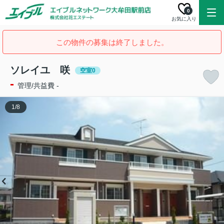
0
お気に入り
この物件の募集は終了しました。
ソレイユ 咲
空室0
-
管理/共益費 -
1
/
8