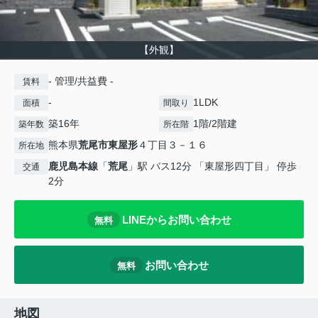
【外観】
- 管理/共益費 -
賃料
-
1LDK
面積
間取り
築16年
1階/2階建
築年数
所在階
熊本県
荒尾市
東屋形
４丁目３－１６
所在地
鹿児島本線
「
荒尾
」駅 バス12分 「東屋形四丁目」 停歩
交通
2分
LINEからお問い合わせ
無料
お問い合わせ
無料
地図