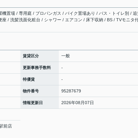
濯機置場 / 専用庭 / プロパンガス / バイク置場あり / バス・トイレ別 / 
 / 洗髪洗面化粧台 / シャワー / エアコン / 床下収納 / BS / TVモニタ
一般
賃貸区分
-
更新事務手数料
-
特優賃
95287679
物件番号
2026年08月07日
情報更新日
駅前店
0