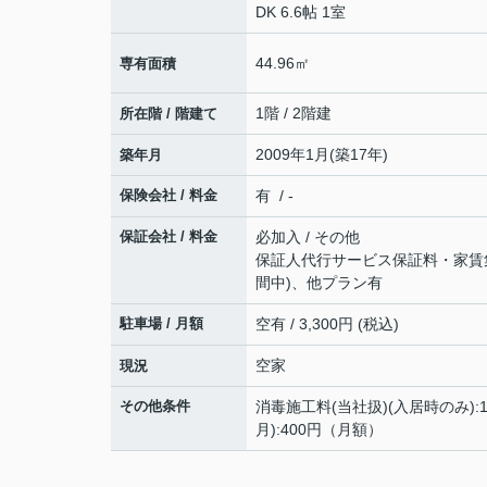
DK 6.6帖 1室
44.96㎡
専有面積
1階 / 2階建
所在階 / 階建て
2009年1月(築17年)
築年月
保険会社 / 料金
有 / -
保証会社 / 料金
必加入 / その他
保証人代行サービス保証料・家賃集金
間中)、他プラン有
駐車場 / 月額
空有 / 3,300円 (税込)
空家
現況
その他条件
消毒施工料(当社扱)(入居時のみ):
月):400円（月額）