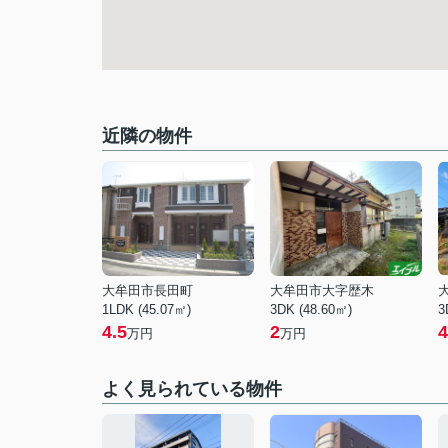
近隣の物件
大牟田市長田町
大牟田市大字歴木
1LDK (45.07㎡)
3DK (48.60㎡)
3
4.5
2
4
万円
万円
よく見られている物件