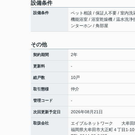
設備条件
設備条件
ペット相談 / 保証人不要 / 室内洗
機能浴室 / 浴室乾燥機 / 温水洗浄便座
ンターホン / 角部屋
その他
2年
契約期間
-
更新料
10戸
総戸数
仲介
取引態様
-
管理コード
2026年08月21日
次回更新予定日
取扱会社
エイブルネットワーク 大牟田
福岡県大牟田市大正町４丁目1-1