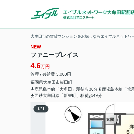
大牟田市の賃貸マンションをお探しならエイブルネットワー
NEW
ファニープレイス
4.6
万円
管理 / 共益費 3,000円
福岡県
大牟田市
飯田町
鹿児島本線「大牟田」駅徒歩36分
鹿児島本線「荒尾
西鉄大牟田線「新栄町」駅徒歩49分
1
/
21