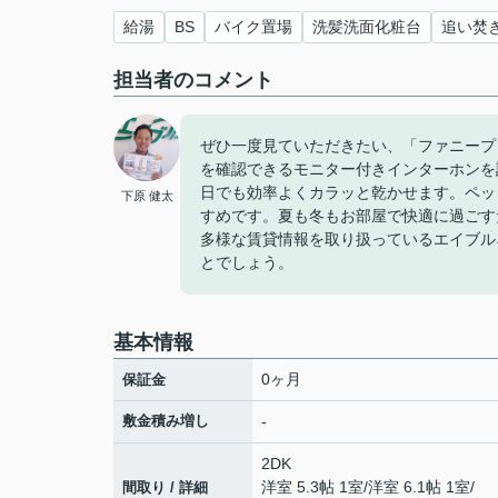
給湯
BS
バイク置場
洗髪洗面化粧台
追い焚
担当者のコメント
ぜひ一度見ていただきたい、「ファニープ
を確認できるモニター付きインターホンを
日でも効率よくカラッと乾かせます。ペッ
下原 健太
すめです。夏も冬もお部屋で快適に過ごす
多様な賃貸情報を取り扱っているエイブル
とでしょう。
基本情報
0ヶ月
保証金
敷金積み増し
-
2DK
洋室 5.3帖 1室
/
洋室 6.1帖 1室
/
間取り / 詳細