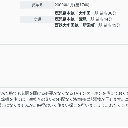
2009年1月(築17年)
築年月
鹿児島本線
「
大牟田
」駅 徒歩36分
鹿児島本線
「
荒尾
」駅 徒歩44分
交通
西鉄大牟田線
「
新栄町
」駅 徒歩49分
来た時でも玄関を開ける必要がなくなるTVインターホンを備えており
乾燥機を使えば、生乾きの臭いの心配なく浴室内に洗濯物が干せます。
探しになりませんか。納得のいく住まい探しを行いましょう。わたくし