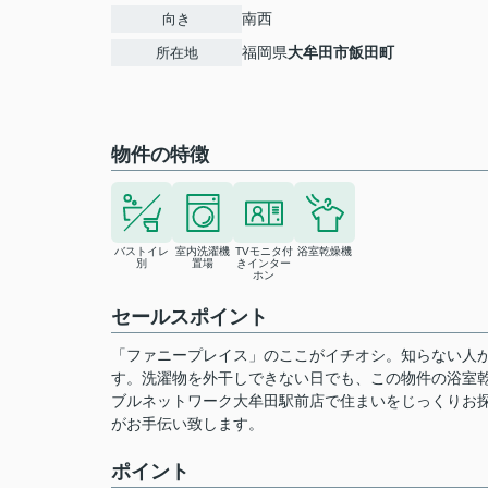
南西
向き
福岡県
大牟田市
飯田町
所在地
物件の特徴
バストイレ
室内洗濯機
TVモニタ付
浴室乾燥機
別
置場
きインター
ホン
セールスポイント
「ファニープレイス」のここがイチオシ。知らない人が
す。洗濯物を外干しできない日でも、この物件の浴室
ブルネットワーク大牟田駅前店で住まいをじっくりお
がお手伝い致します。
ポイント