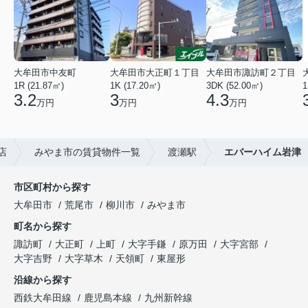
大牟田市中友町
大牟田市大正町１丁目
大牟田市諏訪町２丁目
1R (21.87㎡)
1K (17.20㎡)
3DK (52.00㎡)
1
3.2
3
4.3
万円
万円
万円
店
みやま市の賃貸物件一覧
渡瀬駅
エバーハイム岩津
市区町村から探す
大牟田市
荒尾市
柳川市
みやま市
町名から探す
諏訪町
大正町
上町
大字手鎌
原万田
大字宮部
大字吉野
大字草木
天領町
東屋形
沿線から探す
西鉄大牟田線
鹿児島本線
九州新幹線