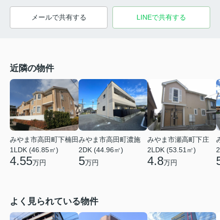
メールで共有する
LINEで共有する
近隣の物件
みやま市高田町下楠田
みやま市高田町濃施
みやま市瀬高町下庄
1LDK (46.85㎡)
2DK (44.96㎡)
2LDK (53.51㎡)
2
4.55
5
4.8
万円
万円
万円
よく見られている物件