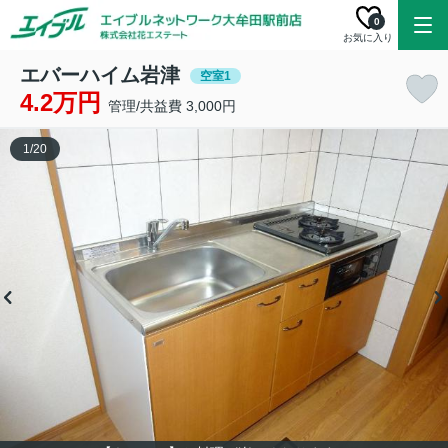
0
お気に入り
エバーハイム岩津
空室1
4.2万円
管理/共益費 3,000円
1
/
20