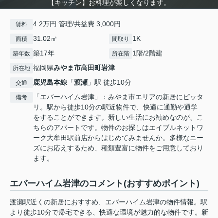
【キッチン】お料理が楽しくなります。
4.2万円 管理/共益費 3,000円
賃料
31.02㎡
1K
面積
間取り
築17年
1階/2階建
築年数
所在階
福岡県
みやま市
高田町岩津
所在地
鹿児島本線
「
渡瀬
」駅 徒歩10分
交通
「エバーハイム岩津」：みやま市エリアの新居にピッタ
備考
リ。駅から徒歩10分の駅近物件で、快適に通勤や通学
をすることができます。新しい生活にお勧めなのが、こ
ちらのアパートです。物件のお探しはエイブルネットワ
ーク大牟田駅前店からはじめてみませんか。多様なニー
ズにお応えするため、種類豊富に物件をご用意しており
ます。
エバーハイム岩津のコメント(おすすめポイント)
渡瀬駅近くの新居におすすめ、エバーハイム岩津の物件情報。駅
より徒歩10分で帰宅できる、快適な環境が魅力的な物件です。新